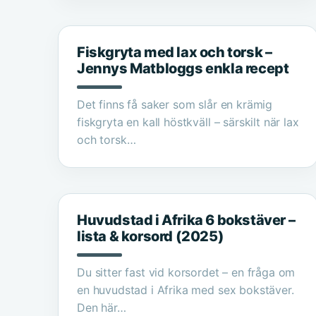
Fiskgryta med lax och torsk –
Jennys Matbloggs enkla recept
Det finns få saker som slår en krämig
fiskgryta en kall höstkväll – särskilt när lax
och torsk…
Huvudstad i Afrika 6 bokstäver –
lista & korsord (2025)
Du sitter fast vid korsordet – en fråga om
en huvudstad i Afrika med sex bokstäver.
Den här…