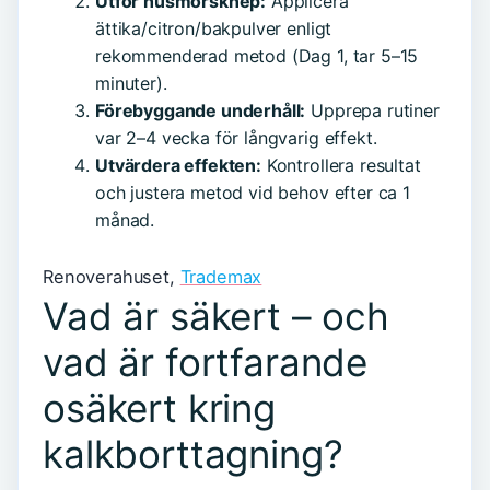
Utför husmorsknep:
Applicera
ättika/citron/bakpulver enligt
rekommenderad metod (Dag 1, tar 5–15
minuter).
Förebyggande underhåll:
Upprepa rutiner
var 2–4 vecka för långvarig effekt.
Utvärdera effekten:
Kontrollera resultat
och justera metod vid behov efter ca 1
månad.
Renoverahuset,
Trademax
Vad är säkert – och
vad är fortfarande
osäkert kring
kalkborttagning?