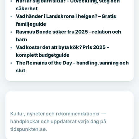
När lär sig barn sitta? – Utveckling, steg och
säkerhet
Vad händer i Landskrona i helgen? – Gratis
familjeguide
Rasmus Bonde söker fru 2025 – relation och
barn
Vad kostar det att byta kök? Pris 2025 –
komplett budgetguide
The Remains of the Day – handling, sanning och
slut
Kultur, nyheter och rekommendationer —
handplockat och uppdaterat varje dag på
tidspunkten.se.