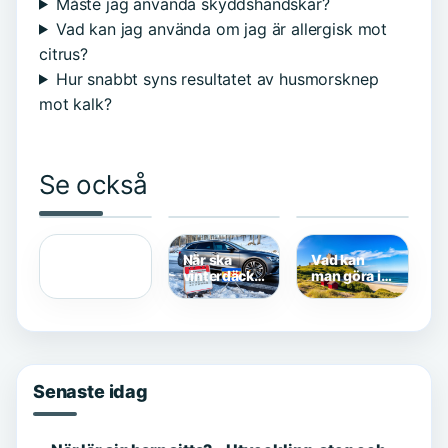
Måste jag använda skyddshandskar?
Vad kan jag använda om jag är allergisk mot
citrus?
Hur snabbt syns resultatet av husmorsknep
mot kalk?
Se också
Rollistan i
Brännande
Rollistan i
Thunderbolts
smärta på
Thunderbolts*
Hur mycket
–
utsidan av
– Alla
får jag efter
Uppdaterad
hälen –
skådespelare
skatt 2026?
Översikt
Orsaker och
och roller
Räkna
och Fakta
behandling
När ska
Vad kan
nettolön
vinterdäcken
man göra i
av?
Varberg? –
Transportstyrelsens
Sevärdheter,
regler
aktiviteter,
2025/2026
boende
Senaste idag