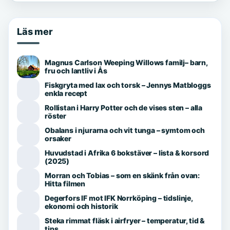
Läs mer
Magnus Carlson Weeping Willows familj– barn,
fru och lantliv i Ås
Fiskgryta med lax och torsk – Jennys Matbloggs
enkla recept
Rollistan i Harry Potter och de vises sten – alla
röster
Obalans i njurarna och vit tunga – symtom och
orsaker
Huvudstad i Afrika 6 bokstäver – lista & korsord
(2025)
Morran och Tobias – som en skänk från ovan:
Hitta filmen
Degerfors IF mot IFK Norrköping – tidslinje,
ekonomi och historik
Steka rimmat fläsk i airfryer – temperatur, tid &
tips