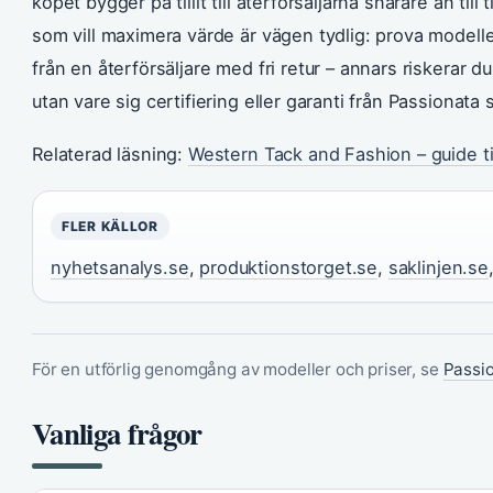
köpet bygger på tillit till återförsäljarna snarare än ti
som vill maximera värde är vägen tydlig: prova modellen
från en återförsäljare med fri retur – annars riskerar d
utan vare sig certifiering eller garanti från Passionata s
Relaterad läsning:
Western Tack and Fashion – guide ti
FLER KÄLLOR
nyhetsanalys.se
,
produktionstorget.se
,
saklinjen.se
För en utförlig genomgång av modeller och priser, se
Passio
Vanliga frågor