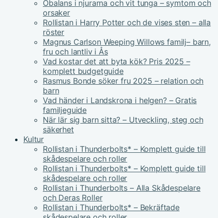
Obalans i njurarna och vit tunga – symtom och
orsaker
Rollistan i Harry Potter och de vises sten – alla
röster
Magnus Carlson Weeping Willows familj– barn,
fru och lantliv i Ås
Vad kostar det att byta kök? Pris 2025 –
komplett budgetguide
Rasmus Bonde söker fru 2025 – relation och
barn
Vad händer i Landskrona i helgen? – Gratis
familjeguide
När lär sig barn sitta? – Utveckling, steg och
säkerhet
Kultur
Rollistan i Thunderbolts* – Komplett guide till
skådespelare och roller
Rollistan i Thunderbolts* – Komplett guide till
skådespelare och roller
Rollistan i Thunderbolts – Alla Skådespelare
och Deras Roller
Rollistan i Thunderbolts* – Bekräftade
skådespelare och roller