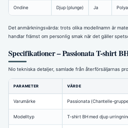
Ondine
Djup (plunge)
Ja
Polya
Det anmärkningsvärda: trots olika modellnamn är materi
handlar främst om personlig smak när det gäller spetsd
Specifikationer – Passionata T-shirt B
Nio tekniska detaljer, samlade från återförsäljarnas pr
PARAMETER
VÄRDE
Varumärke
Passionata (Chantelle-grupp
Modelltyp
T-shirt BH med djup urringnin