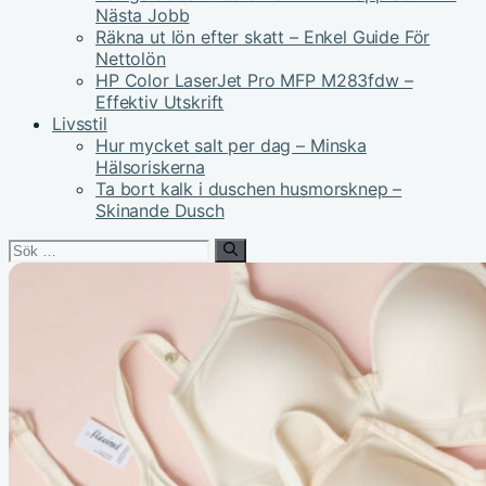
Nästa Jobb
Räkna ut lön efter skatt – Enkel Guide För
Nettolön
HP Color LaserJet Pro MFP M283fdw –
Effektiv Utskrift
Livsstil
Hur mycket salt per dag – Minska
Hälsoriskerna
Ta bort kalk i duschen husmorsknep –
Skinande Dusch
Sök
efter: