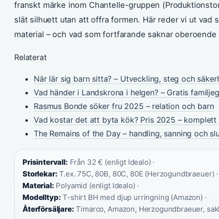
franskt märke inom Chantelle-gruppen (Produktionstorget
slät silhuett utan att offra formen. Här reder vi ut vad
material – och vad som fortfarande saknar oberoende 
Relaterat
När lär sig barn sitta? – Utveckling, steg och säker
Vad händer i Landskrona i helgen? – Gratis familje
Rasmus Bonde söker fru 2025 – relation och barn
Vad kostar det att byta kök? Pris 2025 – komplet
The Remains of the Day – handling, sanning och sl
Prisintervall:
Från 32 € (enligt Idealo) ·
Storlekar:
T.ex. 75C, 80B, 80C, 80E (Herzogundbraeuer) ·
Material:
Polyamid (enligt Idealo) ·
Modelltyp:
T-shirt BH med djup urringning (Amazon) ·
Återförsäljare:
Timarco, Amazon, Herzogundbraeuer, sakl