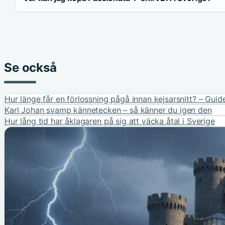
Se också
Hur länge får en förlossning pågå innan kejsarsnitt? – Guid
Karl Johan svamp kännetecken – så känner du igen den
Hur lång tid har åklagaren på sig att väcka åtal i Sverige