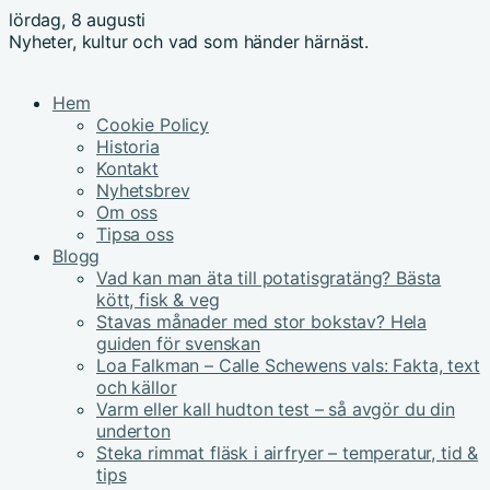
lördag, 8 augusti
Nyheter, kultur och vad som händer härnäst.
Hem
Cookie Policy
Historia
Kontakt
Nyhetsbrev
Om oss
Tipsa oss
Blogg
Vad kan man äta till potatisgratäng? Bästa
kött, fisk & veg
Stavas månader med stor bokstav? Hela
guiden för svenskan
Loa Falkman – Calle Schewens vals: Fakta, text
och källor
Varm eller kall hudton test – så avgör du din
underton
Steka rimmat fläsk i airfryer – temperatur, tid &
tips