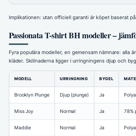
Implikationen: utan officiell garanti är köpet baserat på
Passionata T-shirt BH modeller – jämfö
Fyra populära modeller, en gemensam nämnare: alla är 
kläder. Skillnaderna ligger i urringningens djup och by
MODELL
URRINGNING
BYGEL
MATE
Brooklyn Plunge
Djup (plunge)
Ja
Polya
Miss Joy
Normal
Ja
78% p
Maddie
Normal
Ja
Polya