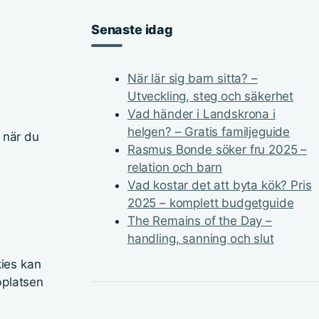
Senaste idag
När lär sig barn sitta? –
Utveckling, steg och säkerhet
Vad händer i Landskrona i
helgen? – Gratis familjeguide
 när du
Rasmus Bonde söker fru 2025 –
relation och barn
Vad kostar det att byta kök? Pris
2025 – komplett budgetguide
The Remains of the Day –
handling, sanning och slut
kies kan
bplatsen