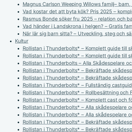
Magnus Carlson Weeping Willows familj– barn, fr
Vad kostar det att byta kök? Pris 2025 – komp
Rasmus Bonde söker fru 2025 – relation och b
Vad händer i Landskrona i helgen? – Gratis fam
När lär sig barn sitta? – Utveckling, steg och s
Kultur
Rollistan i Thunderbolts* – Komplett guide till 
Rollistan i Thunderbolts* – Komplett guide till 
Rollistan i Thunderbolts – Alla Skådespelare oc
Rollistan i Thunderbolts* – Bekräftade skådespe
Rollistan i Thunderbolts* – Bekräftade skådespe
Rollistan i Thunderbolts* – Fullständig castgui
Rollistan i Thunderbolts* – Rollbesättning och 
Rollistan i Thunderbolts* – Komplett cast och f
Rollistan i Thunderbolts* – Alla skådespelare oc
Rollistan i Thunderbolts* – Alla skådespelare oc
Rollistan i Thunderbolts* – Bekräftade skådespe
Rollistan i Thunderbolts* – Bekräftade skådespe