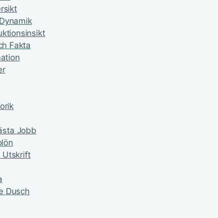
rsikt
 Dynamik
ktionsinsikt
ch Fakta
mation
er
orik
ästa Jobb
olön
Utskrift
a
de Dusch