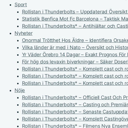
Sport
Rollistan i Thunderbolts – Uppdaterad Översikt
Statistik Benfica Mot Fc Barcelona – Taktisk M
Rollistan i Thunderbolts* – Antihjältar och Cast
Nyheter
Onormal Trötthet Hos Äldre – Identifiera Orsa
Vilka länder är med i Nato – Översikt och Histor
Yr Väder Örebro 14 Dagar – Exakt Prognos För 
För hög dos levaxin biverkningar – Säker Dos
Rollistan i Thunderbolts* – Komplett cast och r
Rollistan i Thunderbolts* – Komplett cast och r
Rollistan i Thunderbolts* – Komplett cast och r
Nöje
Rollistan i Thunderbolts* – Officiell Cast Och 
Rollistan i Thunderbolts* – Casting och Premiär
Rollistan i Thunderbolts* – Senaste Castuppda
Rollistan i Thunderbolts* – Komplett Castingöve
Rollistan i Thunderbolts* – Filmens Nya Ensem