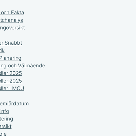
 och Fakta
atchanalys
ingöversikt
ker Snabbt
ik
Planering
ering och Välmående
oller 2025
oller 2025
oller i MCU
Premiärdatum
info
tering
rsikt
ble