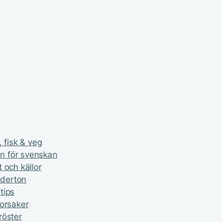
 fisk & veg
n för svenskan
 och källor
nderton
tips
 orsaker
röster