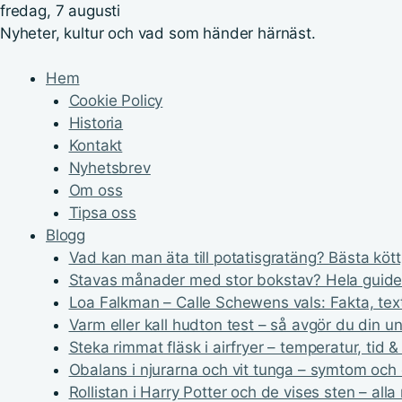
fredag, 7 augusti
Nyheter, kultur och vad som händer härnäst.
Hem
Cookie Policy
Historia
Kontakt
Nyhetsbrev
Om oss
Tipsa oss
Blogg
Vad kan man äta till potatisgratäng? Bästa kött,
Stavas månader med stor bokstav? Hela guide
Loa Falkman – Calle Schewens vals: Fakta, text
Varm eller kall hudton test – så avgör du din u
Steka rimmat fläsk i airfryer – temperatur, tid & 
Obalans i njurarna och vit tunga – symtom och
Rollistan i Harry Potter och de vises sten – alla 