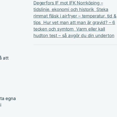
Degerfors IF mot IFK Norrköping –
tidslinje, ekonomi och historik
Steka
rimmat fläsk i airfryer – temperatur, tid &
tips
Hur vet man att man är gravid? – 6
tecken och symtom
Varm eller kall
hudton test – så avgör du din underton
å att
tta egna
i