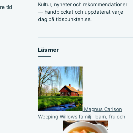
Kultur, nyheter och rekommendationer
re tid
— handplockat och uppdaterat varje
dag på tidspunkten.se.
Läs mer
Magnus Carlson
Weeping Willows familj– barn, fru och