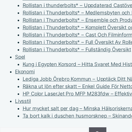
Rollistan i thunderbolts* – Uppdaterad Castöve
Rollistan i Thunderbolts* – Medlemsbyten och
Rollistan i Thunderbolts* – Ensemble och Produ
Rollistan i Thunderbolts* – Komplett Översikt o
Rollistan i Thunderbolts* – Cast Och Filminfor
Rollistan i Thunderbolts* – Full Översikt Av Roll
Rollistan i Thunderbolts* – Fullständig Översikt
Spel
Kung i Egypten Korsord – Hitta Svaret Med Hist
Ekonomi
Lediga Jobb Örebro Kommun – Upptäck Ditt N
Räkna ut lön efter skatt – Enkel Guide För Nett
HP Color LaserJet Pro MFP M283fdw – Effektiv 
Livsstil
Hur mycket salt per dag – Minska Hälsoriskern
Ta bort kalk i duschen husmorsknep – Skinan
Sök