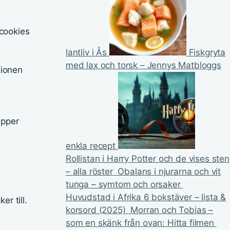
cookies
lantliv i Ås
Fiskgryta
med lax och torsk – Jennys Matbloggs
tionen
upper
enkla recept
Rollistan i Harry Potter och de vises sten
– alla röster
Obalans i njurarna och vit
tunga – symtom och orsaker
Huvudstad i Afrika 6 bokstäver – lista &
r till.
korsord (2025)
Morran och Tobias –
som en skänk från ovan: Hitta filmen