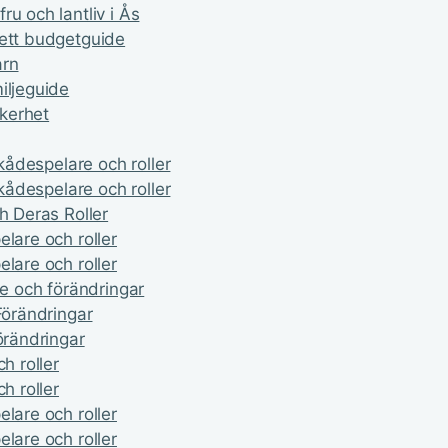
u och lantliv i Ås
lett budgetguide
arn
iljeguide
äkerhet
skådespelare och roller
skådespelare och roller
h Deras Roller
lare och roller
lare och roller
de och förändringar
Förändringar
örändringar
h roller
h roller
lare och roller
lare och roller