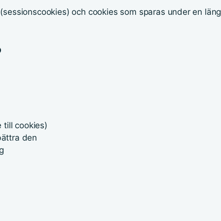
 (sessionscookies) och cookies som sparas under en läng
?
till cookies)
bättra den
g