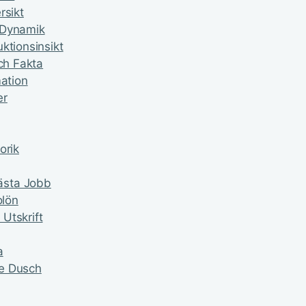
rsikt
 Dynamik
ktionsinsikt
ch Fakta
mation
er
orik
ästa Jobb
olön
Utskrift
a
de Dusch