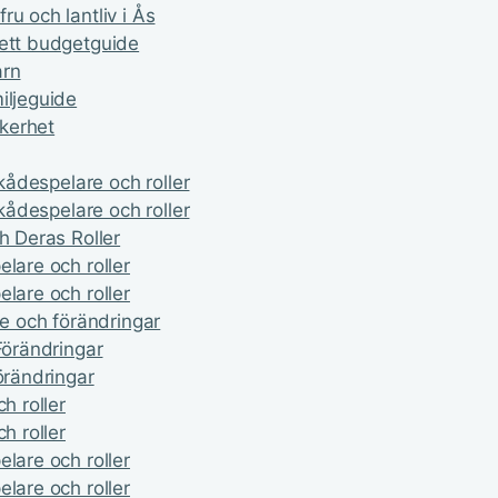
u och lantliv i Ås
lett budgetguide
arn
iljeguide
äkerhet
skådespelare och roller
skådespelare och roller
h Deras Roller
lare och roller
lare och roller
de och förändringar
Förändringar
örändringar
h roller
h roller
lare och roller
lare och roller