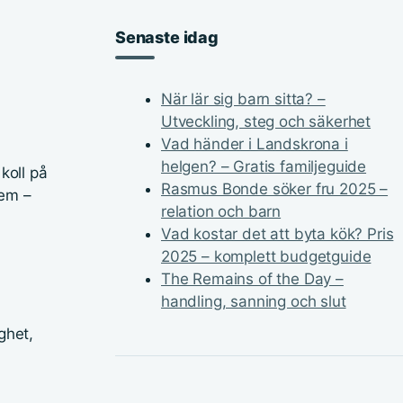
Senaste idag
När lär sig barn sitta? –
Utveckling, steg och säkerhet
Vad händer i Landskrona i
helgen? – Gratis familjeguide
koll på
Rasmus Bonde söker fru 2025 –
dem –
relation och barn
Vad kostar det att byta kök? Pris
2025 – komplett budgetguide
The Remains of the Day –
handling, sanning och slut
ghet,