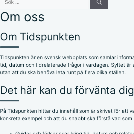
efter:
Om oss
Om Tidspunkten
Tidspunkten är en svensk webbplats som samlar informatio
tid, datum och tidrelaterade frågor i vardagen. Syftet är 
utan att du ska behöva leta runt på flera olika ställen.
Det här kan du förvänta dig
På Tidspunkten hittar du innehåll som är skrivet för att va
konkreta exempel och att du snabbt ska förstå vad som g
Guider och förklaringar kring tid, datum och relat