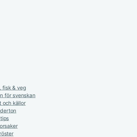
 fisk & veg
n för svenskan
 och källor
nderton
tips
 orsaker
röster