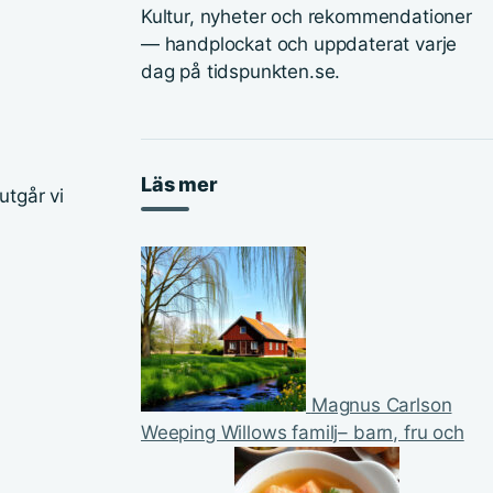
Kultur, nyheter och rekommendationer
— handplockat och uppdaterat varje
dag på tidspunkten.se.
Läs mer
utgår vi
Magnus Carlson
Weeping Willows familj– barn, fru och