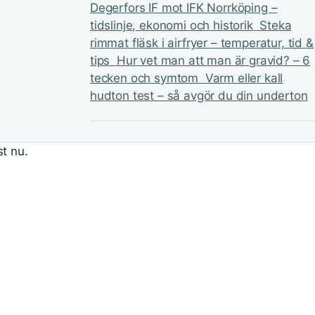
Degerfors IF mot IFK Norrköping –
tidslinje, ekonomi och historik
Steka
rimmat fläsk i airfryer – temperatur, tid &
tips
Hur vet man att man är gravid? – 6
tecken och symtom
Varm eller kall
hudton test – så avgör du din underton
t nu.