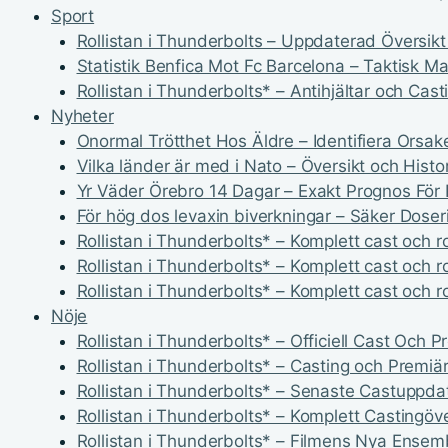
Sport
Rollistan i Thunderbolts – Uppdaterad Översikt
Statistik Benfica Mot Fc Barcelona – Taktisk M
Rollistan i Thunderbolts* – Antihjältar och Cast
Nyheter
Onormal Trötthet Hos Äldre – Identifiera Orsa
Vilka länder är med i Nato – Översikt och Histor
Yr Väder Örebro 14 Dagar – Exakt Prognos För 
För hög dos levaxin biverkningar – Säker Dos
Rollistan i Thunderbolts* – Komplett cast och r
Rollistan i Thunderbolts* – Komplett cast och r
Rollistan i Thunderbolts* – Komplett cast och r
Nöje
Rollistan i Thunderbolts* – Officiell Cast Och 
Rollistan i Thunderbolts* – Casting och Premiär
Rollistan i Thunderbolts* – Senaste Castuppda
Rollistan i Thunderbolts* – Komplett Castingöve
Rollistan i Thunderbolts* – Filmens Nya Ensem