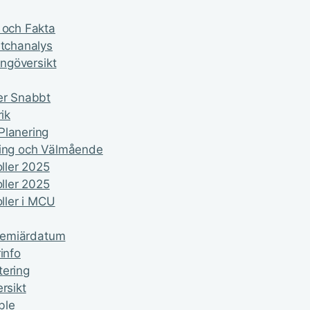
 och Fakta
atchanalys
ingöversikt
ker Snabbt
ik
Planering
ering och Välmående
oller 2025
oller 2025
oller i MCU
Premiärdatum
info
tering
rsikt
ble