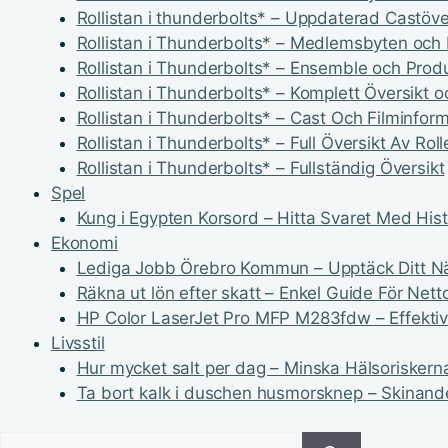
Rollistan i thunderbolts* – Uppdaterad Castöve
Rollistan i Thunderbolts* – Medlemsbyten och
Rollistan i Thunderbolts* – Ensemble och Produ
Rollistan i Thunderbolts* – Komplett Översikt o
Rollistan i Thunderbolts* – Cast Och Filminfor
Rollistan i Thunderbolts* – Full Översikt Av Roll
Rollistan i Thunderbolts* – Fullständig Översikt
Spel
Kung i Egypten Korsord – Hitta Svaret Med Hist
Ekonomi
Lediga Jobb Örebro Kommun – Upptäck Ditt N
Räkna ut lön efter skatt – Enkel Guide För Nett
HP Color LaserJet Pro MFP M283fdw – Effektiv 
Livsstil
Hur mycket salt per dag – Minska Hälsoriskern
Ta bort kalk i duschen husmorsknep – Skinan
Sök