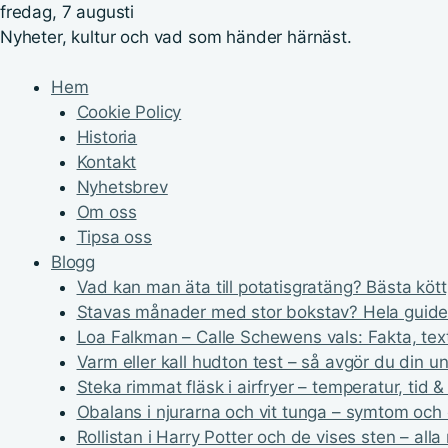
fredag, 7 augusti
Nyheter, kultur och vad som händer härnäst.
Hem
Cookie Policy
Historia
Kontakt
Nyhetsbrev
Om oss
Tipsa oss
Blogg
Vad kan man äta till potatisgratäng? Bästa kött,
Stavas månader med stor bokstav? Hela guide
Loa Falkman – Calle Schewens vals: Fakta, text
Varm eller kall hudton test – så avgör du din u
Steka rimmat fläsk i airfryer – temperatur, tid & 
Obalans i njurarna och vit tunga – symtom och
Rollistan i Harry Potter och de vises sten – alla 