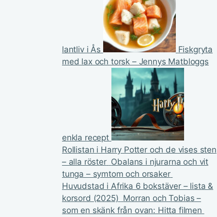
lantliv i Ås
Fiskgryta
med lax och torsk – Jennys Matbloggs
enkla recept
Rollistan i Harry Potter och de vises sten
– alla röster
Obalans i njurarna och vit
tunga – symtom och orsaker
Huvudstad i Afrika 6 bokstäver – lista &
korsord (2025)
Morran och Tobias –
som en skänk från ovan: Hitta filmen