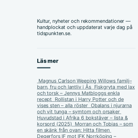
Kultur, nyheter och rekommendationer —
handplockat och uppdaterat varje dag på
tidspunkten.se.
Läs mer
Magnus Carlson Weeping Willows familj–
barn, fru och lantliv i Ås
Fiskgryta med lax
och torsk – Jennys Matbloggs enkla
recept
Rollistan i Harry Potter och de
vises sten – alla röster
Obalans i njurarna
och vit tunga – symtom och orsaker
Huvudstad i Afrika 6 bokstäver – lista &
korsord (2025)
Morran och Tobias – som
en skänk från ovan: Hitta filmen
Degerfors IF mot IFK Norrköping –