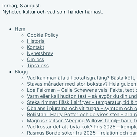
lördag, 8 augusti
Nyheter, kultur och vad som händer härnäst.
Hem
Cookie Policy
Historia
Kontakt
Nyhetsbrev
Om oss
Tipsa oss
Blogg
Vad kan man äta till potatisgratäng? Bästa kött, 
Stavas månader med stor bokstav? Hela guiden
Loa Falkman – Calle Schewens vals: Fakta, text 
Varm eller kall hudton test – så avgör du din un
Steka rimmat fläsk i airfryer – temperatur, tid & 
Obalans i njurarna och vit tunga – symtom och 
Rollistan i Harry Potter och de vises sten – alla r
Magnus Carlson Weeping Willows familj– barn, fru
Vad kostar det att byta kök? Pris 2025 – kompl
Rasmus Bonde söker fru 2025 – relation och ba