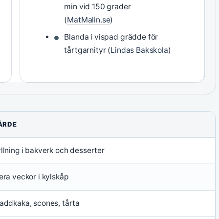
min vid 150 grader
(
MatMalin.se
)
Blanda i vispad grädde för
tårtgarnityr (
Lindas Bakskola
)
ÄRDE
llning i bakverk och desserter
era veckor i kylskåp
addkaka, scones, tårta