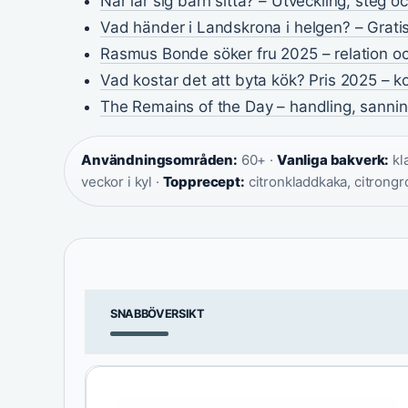
När lär sig barn sitta? – Utveckling, steg o
Vad händer i Landskrona i helgen? – Gratis
Rasmus Bonde söker fru 2025 – relation o
Vad kostar det att byta kök? Pris 2025 – 
The Remains of the Day – handling, sannin
Användningsområden:
60+ ·
Vanliga bakverk:
kl
veckor i kyl ·
Topprecept:
citronkladdkaka, citrongr
SNABBÖVERSIKT