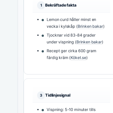
Bekräftade fakta
1
Lemon curd håller minst en
vecka i kylskåp (
Brinken bakar
)
Tjocknar vid 83-84 grader
under vispning (
Brinken bakar
)
Recept ger cirka 600 gram
färdig kräm (
Köket.se
)
Tidlinjesignal
3
Vispning: 5-10 minuter tills