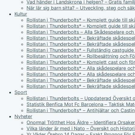
Vad händer i Landskrona i helgen? – Gratis famil
När lär sig barn sitta? – Utveckling, steg och sä
Kultur
Rollistan i Thunderbolts* – Komplett guide till s
Rollistan i Thunderbolts* – Komplett guide till s
Rollistan i Thunderbolts – Alla Skådespelare och
Rollistan i Thunderbolts* – Bekräftade skådespel
Rollistan i Thunderbolts* – Bekräftade skådespel
Rollistan i Thunderbolts* – Fullständig castguid
Rollistan i Thunderbolts* – Rollbesättning och F
Rollistan i Thunderbolts* – Komplett cast och fö
Rollistan i Thunderbolts* – Alla skådespelare och
Rollistan i Thunderbolts* – Alla skådespelare och
Rollistan i Thunderbolts* – Bekräftade skådespel
Rollistan i Thunderbolts* – Bekräftade skådespel
Sport
Rollistan i Thunderbolts – Uppdaterad Översikt 
Statistik Benfica Mot Fc Barcelona – Taktisk Ma
Rollistan i Thunderbolts* – Antihjältar och Casti
Nyheter
Onormal Trötthet Hos Äldre – Identifiera Orsake
Vilka länder är med i Nato – Översikt och Histor
Yr Väder Örebro 14 Dagar – Exakt Prognos För P