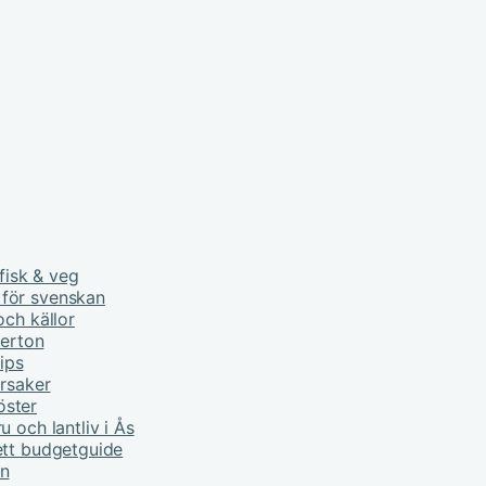
fisk & veg
 för svenskan
och källor
derton
tips
orsaker
öster
 och lantliv i Ås
ett budgetguide
rn