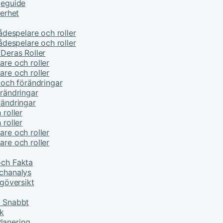
jeguide
kerhet
kådespelare och roller
kådespelare och roller
 Deras Roller
are och roller
are och roller
e och förändringar
örändringar
rändringar
 roller
 roller
are och roller
are och roller
och Fakta
tchanalys
ngöversikt
r Snabbt
ik
lanering