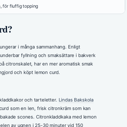
, för fluffig topping
rd?
 fungerar i många sammanhang. Enligt
underbar fyllning och smaksättare i bakverk
a på citronskalet, har en mer aromatisk smak
mgjord och köpt lemon curd.
 kladdkakor och tarteletter.
Lindas Bakskola
curd som en len, frisk citronkräm som kan
 nybakade scones. Citronkladdkaka med lemon
delen av ugnen i 25-30 minuter vid 150