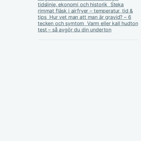
tidslinje, ekonomi och historik
Steka
rimmat fläsk i airfryer – temperatur, tid &
tips
Hur vet man att man är gravid? – 6
tecken och symtom
Varm eller kall hudton
test – så avgör du din underton