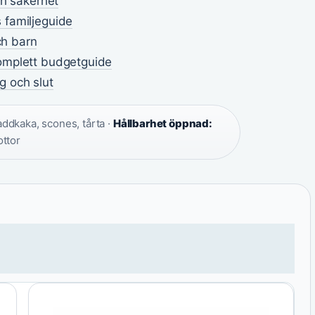
ch säkerhet
 familjeguide
ch barn
komplett budgetguide
g och slut
addkaka, scones, tårta ·
Hållbarhet öppnad:
ottor