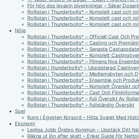
För hög dos levaxin biverkningar – Säker Doser
Rollistan i Thunderbolts* – Komplett cast och ro
Rollistan i Thunderbolts* – Komplett cast och ro
Rollistan i Thunderbolts* – Komplett cast och ro
Nöje
Rollistan i Thunderbolts* – Officiell Cast Och P
Rollistan i Thunderbolts* – Casting och Premiäri
Rollistan i Thunderbolts* – Senaste Castuppdate
Rollistan i Thunderbolts* – Komplett Castingöver
Rollistan i Thunderbolts* – Filmens Nya Ensembl
Rollistan i thunderbolts* – Uppdaterad Castöver
Rollistan i Thunderbolts* – Medlemsbyten och 
Rollistan i Thunderbolts* – Ensemble och Produk
Rollistan i Thunderbolts* – Komplett Översikt oc
Rollistan i Thunderbolts* – Cast Och Filminforma
Rollistan i Thunderbolts* – Full Översikt Av Rolle
Rollistan i Thunderbolts* – Fullständig Översikt
Spel
Kung i Egypten Korsord – Hitta Svaret Med Histo
Ekonomi
Lediga Jobb Örebro Kommun – Upptäck Ditt Nä
Räkna ut lön efter skatt – Enkel Guide För Netto