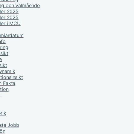
ing och Välmående
ller 2025
ller 2025
ller i MCU
remiärdatum
nfo
ring
sikt
e
sikt
Dynamik
tionsinsikt
h Fakta
tion
r
rik
sta Jobb
lön