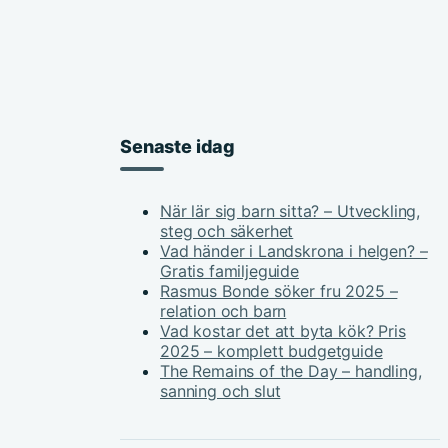
Senaste idag
När lär sig barn sitta? – Utveckling,
steg och säkerhet
Vad händer i Landskrona i helgen? –
Gratis familjeguide
Rasmus Bonde söker fru 2025 –
relation och barn
Vad kostar det att byta kök? Pris
2025 – komplett budgetguide
The Remains of the Day – handling,
sanning och slut