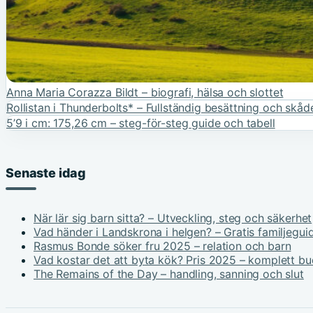
Anna Maria Corazza Bildt – biografi, hälsa och slottet
Rollistan i Thunderbolts* – Fullständig besättning och skå
5’9 i cm: 175,26 cm – steg-för-steg guide och tabell
Senaste idag
När lär sig barn sitta? – Utveckling, steg och säkerhet
Vad händer i Landskrona i helgen? – Gratis familjegui
Rasmus Bonde söker fru 2025 – relation och barn
Vad kostar det att byta kök? Pris 2025 – komplett b
The Remains of the Day – handling, sanning och slut