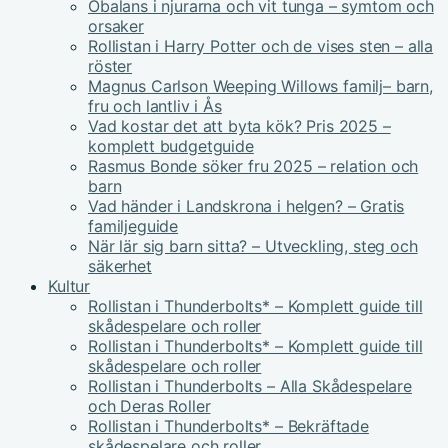
Obalans i njurarna och vit tunga – symtom och
orsaker
Rollistan i Harry Potter och de vises sten – alla
röster
Magnus Carlson Weeping Willows familj– barn,
fru och lantliv i Ås
Vad kostar det att byta kök? Pris 2025 –
komplett budgetguide
Rasmus Bonde söker fru 2025 – relation och
barn
Vad händer i Landskrona i helgen? – Gratis
familjeguide
När lär sig barn sitta? – Utveckling, steg och
säkerhet
Kultur
Rollistan i Thunderbolts* – Komplett guide till
skådespelare och roller
Rollistan i Thunderbolts* – Komplett guide till
skådespelare och roller
Rollistan i Thunderbolts – Alla Skådespelare
och Deras Roller
Rollistan i Thunderbolts* – Bekräftade
skådespelare och roller