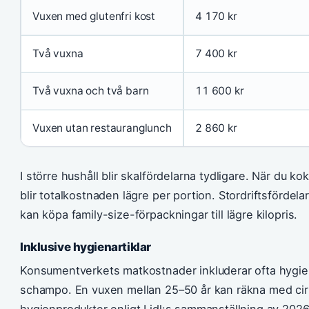
Vuxen med glutenfri kost
4 170 kr
Två vuxna
7 400 kr
Två vuxna och två barn
11 600 kr
Vuxen utan restauranglunch
2 860 kr
I större hushåll blir skalfördelarna tydligare. När du koka
blir totalkostnaden lägre per portion. Stordriftsfördelar
kan köpa family-size-förpackningar till lägre kilopris.
Inklusive hygienartiklar
Konsumentverkets matkostnader inkluderar ofta hygien
schampo. En vuxen mellan 25–50 år kan räkna med cirk
hygienprodukter enligt Lidl:s sammanställning av 2026 å