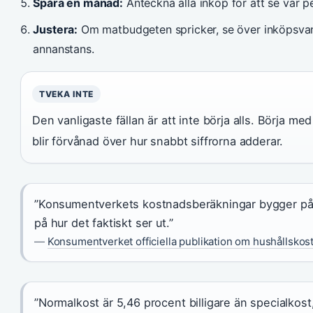
Spåra en månad:
Anteckna alla inköp för att se var p
Justera:
Om matbudgeten spricker, se över inköpsvano
annanstans.
TVEKA INTE
Den vanligaste fällan är att inte börja alls. Börja m
blir förvånad över hur snabbt siffrorna adderar.
”Konsumentverkets kostnadsberäkningar bygger på up
på hur det faktiskt ser ut.”
—
Konsumentverket officiella publikation om hushållskos
”Normalkost är 5,46 procent billigare än specialkost, 