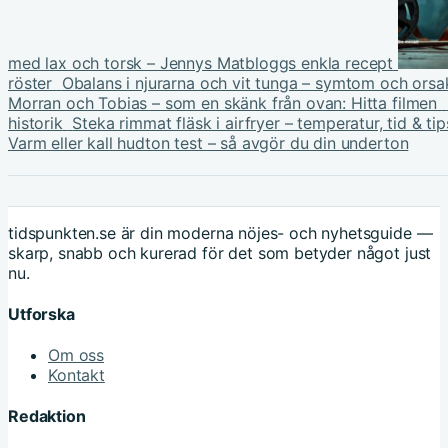
med lax och torsk – Jennys Matbloggs enkla recept
röster
Obalans i njurarna och vit tunga – symtom och orsa
Morran och Tobias – som en skänk från ovan: Hitta filmen
historik
Steka rimmat fläsk i airfryer – temperatur, tid & tip
Varm eller kall hudton test – så avgör du din underton
tidspunkten.se är din moderna nöjes- och nyhetsguide —
skarp, snabb och kurerad för det som betyder något just
nu.
Utforska
Om oss
Kontakt
Redaktion