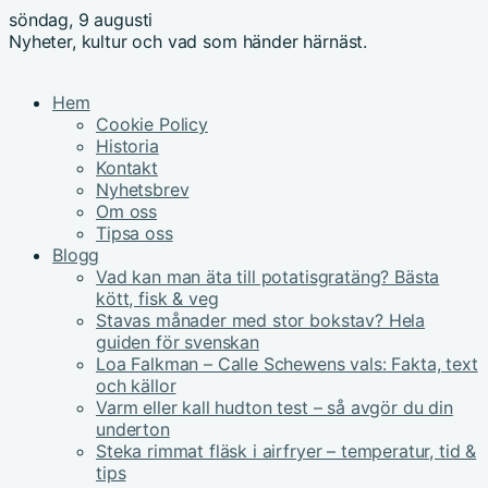
söndag, 9 augusti
Nyheter, kultur och vad som händer härnäst.
Hem
Cookie Policy
Historia
Kontakt
Nyhetsbrev
Om oss
Tipsa oss
Blogg
Vad kan man äta till potatisgratäng? Bästa
kött, fisk & veg
Stavas månader med stor bokstav? Hela
guiden för svenskan
Loa Falkman – Calle Schewens vals: Fakta, text
och källor
Varm eller kall hudton test – så avgör du din
underton
Steka rimmat fläsk i airfryer – temperatur, tid &
tips