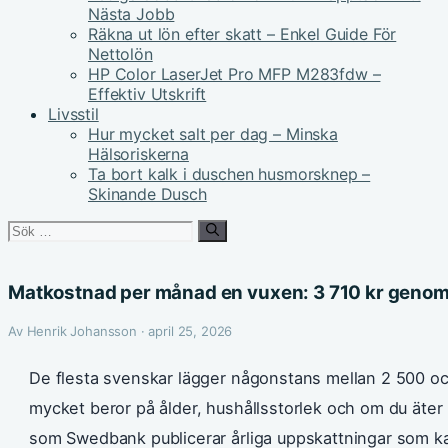
Nästa Jobb
Räkna ut lön efter skatt – Enkel Guide För
Nettolön
HP Color LaserJet Pro MFP M283fdw –
Effektiv Utskrift
Livsstil
Hur mycket salt per dag – Minska
Hälsoriskerna
Ta bort kalk i duschen husmorsknep –
Skinande Dusch
Sök
efter:
Matkostnad per månad en vuxen: 3 710 kr genom
Av Henrik Johansson · april 25, 2026
De flesta svenskar lägger någonstans mellan 2 500 o
mycket beror på ålder, hushållsstorlek och om du äte
som Swedbank publicerar årliga uppskattningar som kan 