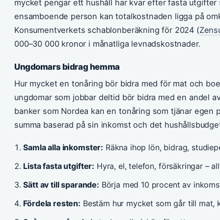
mycket pengar ett hushåll har kvar efter fasta utgifter
ensamboende person kan totalkostnaden ligga på omkr
Konsumentverkets schablonberäkning för 2024 (
Zens
000–30 000 kronor i månatliga levnadskostnader.
Ungdomars bidrag hemma
Hur mycket en tonåring bör bidra med för mat och boe
ungdomar som jobbar deltid bör bidra med en andel av 
banker som Nordea kan en tonåring som tjänar egen p
summa baserad på sin inkomst och det hushållsbudg
Samla alla inkomster:
Räkna ihop lön, bidrag, studiep
Lista fasta utgifter:
Hyra, el, telefon, försäkringar – 
Sätt av till sparande:
Börja med 10 procent av inkomst
Fördela resten:
Bestäm hur mycket som går till mat, k