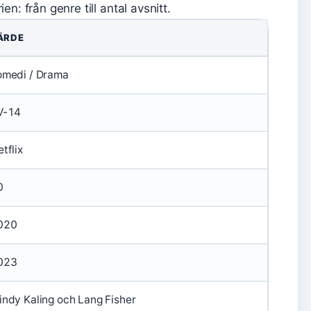
en: från genre till antal avsnitt.
ÄRDE
omedi / Drama
V-14
tflix
0
020
023
indy Kaling och Lang Fisher