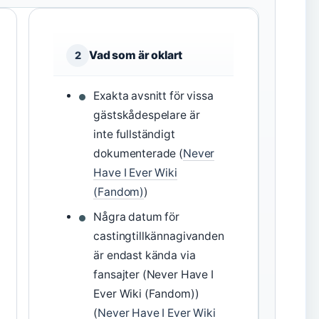
Vad som är oklart
2
Exakta avsnitt för vissa
gästskådespelare är
inte fullständigt
dokumenterade (
Never
Have I Ever Wiki
(Fandom)
)
Några datum för
castingtillkännagivanden
är endast kända via
fansajter (Never Have I
Ever Wiki (Fandom))
(
Never Have I Ever Wiki