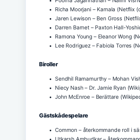
Poorna Jagannathan – Nalini Vishwa
Richa Moorjani – Kamala (Netflix (of
Jaren Lewison – Ben Gross (Netflix (
Darren Barnet – Paxton Hall-Yoshida 
Ramona Young – Eleanor Wong (Netfl
Lee Rodriguez – Fabiola Torres (Netf
Biroller
Sendhil Ramamurthy – Mohan Vishw
Niecy Nash – Dr. Jamie Ryan (Wikip
John McEnroe – Berättare (Wikipedi
Gästskådespelare
Common – återkommande roll i säs
Utkarsh Ambudkar – återkommande 