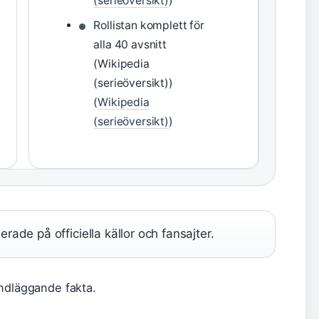
(serieöversikt)
)
Rollistan komplett för
alla 40 avsnitt
(Wikipedia
(serieöversikt))
(
Wikipedia
(serieöversikt)
)
ade på officiella källor och fansajter.
undläggande fakta.