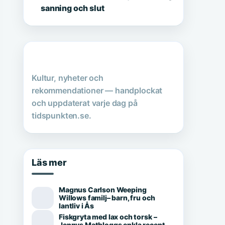
sanning och slut
Kultur, nyheter och
rekommendationer — handplockat
och uppdaterat varje dag på
tidspunkten.se.
Läs mer
Magnus Carlson Weeping
Willows familj– barn, fru och
lantliv i Ås
Fiskgryta med lax och torsk –
Jennys Matbloggs enkla recept