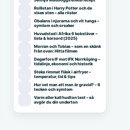
Rollistan i Harry Potter och de
vises sten – alla röster
Obalans i njurarna och vit tunga –
symtom och orsaker
Huvudstad i Afrika 6 bokstäver –
lista & korsord (2025)
Morran och Tobias – som en skänk
från ovan: Hitta filmen
Degerfors IF mot IFK Norrköping –
tidslinje, ekonomi och historik
Steka rimmat fläsk i airfryer –
temperatur, tid & tips
Hur vet man att man är gravid? – 6
tecken och symtom
Varm eller kall hudton test – så
avgör du din underton