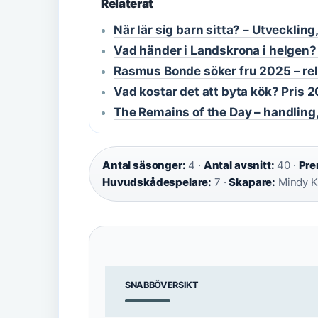
Relaterat
När lär sig barn sitta? – Utvecklin
Vad händer i Landskrona i helgen? 
Rasmus Bonde söker fru 2025 – rel
Vad kostar det att byta kök? Pris
The Remains of the Day – handling,
Antal säsonger:
4 ·
Antal avsnitt:
40 ·
Pre
Huvudskådespelare:
7 ·
Skapare:
Mindy Ka
SNABBÖVERSIKT