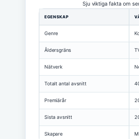
Sju viktiga fakta om seri
EGENSKAP
V
Genre
K
Åldersgräns
T
Nätverk
Ne
Totalt antal avsnitt
4
Premiärår
2
Sista avsnitt
2
Skapare
M