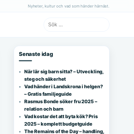
Nyheter, kultur och vad som händer härnäst.
Sök
efter:
Senaste idag
När lär sig barn sitta? – Utveckling,
steg och säkerhet
Vad händer i Landskrona i helgen?
– Gratis familjeguide
Rasmus Bonde söker fru 2025 –
relation och barn
Vad kostar det att byta kök? Pris
2025 – komplett budgetguide
The Remains of the Day – handling,