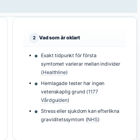
Vad som är oklart
2
Exakt tidpunkt för första
symtomet varierar mellan individer
(
Healthline
)
Hemlagade tester har ingen
vetenskaplig grund (
1177
Vårdguiden
)
Stress eller sjukdom kan efterlikna
graviditetssymtom (
NHS
)