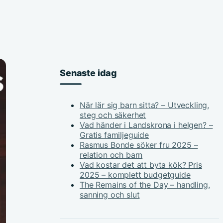
Senaste idag
När lär sig barn sitta? – Utveckling,
steg och säkerhet
Vad händer i Landskrona i helgen? –
Gratis familjeguide
Rasmus Bonde söker fru 2025 –
relation och barn
Vad kostar det att byta kök? Pris
2025 – komplett budgetguide
The Remains of the Day – handling,
sanning och slut