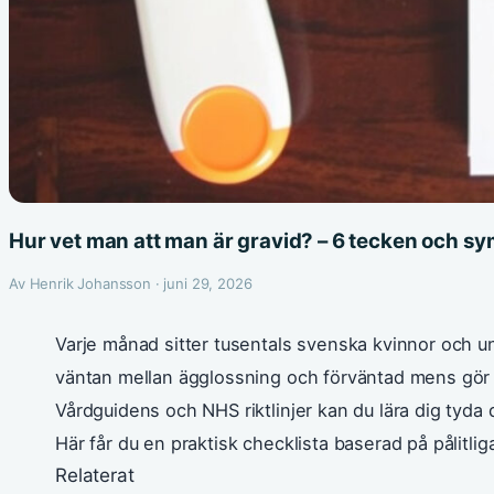
Hur vet man att man är gravid? – 6 tecken och s
Av Henrik Johansson · juni 29, 2026
Varje månad sitter tusentals svenska kvinnor och un
väntan mellan ägglossning och förväntad mens gör si
Vårdguidens och NHS riktlinjer kan du lära dig tyda d
Här får du en praktisk checklista baserad på pålitliga
Relaterat