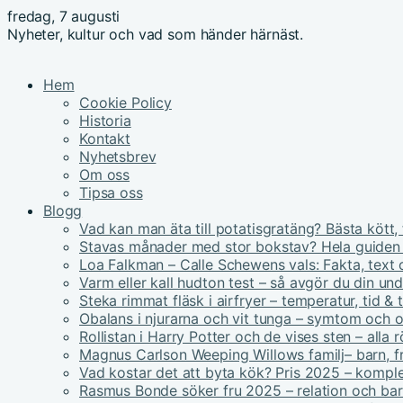
fredag, 7 augusti
Nyheter, kultur och vad som händer härnäst.
Hem
Cookie Policy
Historia
Kontakt
Nyhetsbrev
Om oss
Tipsa oss
Blogg
Vad kan man äta till potatisgratäng? Bästa kött, 
Stavas månader med stor bokstav? Hela guiden
Loa Falkman – Calle Schewens vals: Fakta, text 
Varm eller kall hudton test – så avgör du din un
Steka rimmat fläsk i airfryer – temperatur, tid & 
Obalans i njurarna och vit tunga – symtom och 
Rollistan i Harry Potter och de vises sten – alla r
Magnus Carlson Weeping Willows familj– barn, fru
Vad kostar det att byta kök? Pris 2025 – kompl
Rasmus Bonde söker fru 2025 – relation och ba