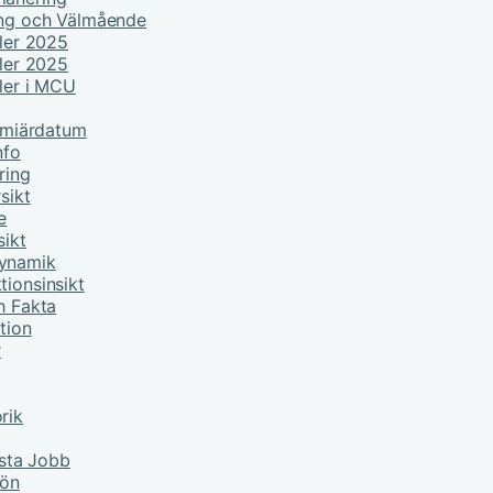
ing och Välmående
ller 2025
ller 2025
ller i MCU
remiärdatum
nfo
ring
sikt
e
sikt
Dynamik
tionsinsikt
h Fakta
tion
r
rik
sta Jobb
lön