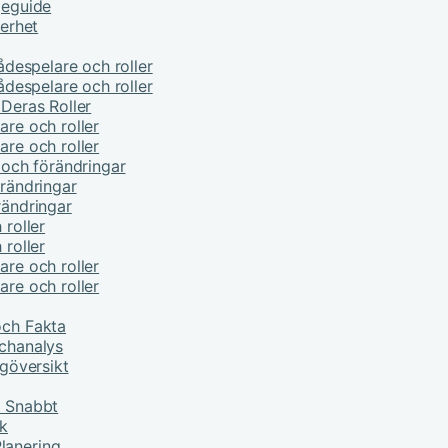
jeguide
kerhet
kådespelare och roller
kådespelare och roller
 Deras Roller
are och roller
are och roller
e och förändringar
örändringar
rändringar
 roller
 roller
are och roller
are och roller
och Fakta
tchanalys
ngöversikt
r Snabbt
ik
lanering