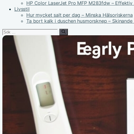
HP Color LaserJet Pro MFP M283fdw – Effektiv 
Livsstil
Hur mycket salt per dag – Minska Hälsoriskerna
Ta bort kalk i duschen husmorsknep – Skinande
Sök
efter: