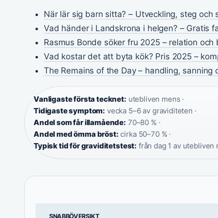
När lär sig barn sitta? – Utveckling, steg och
Vad händer i Landskrona i helgen? – Gratis f
Rasmus Bonde söker fru 2025 – relation och 
Vad kostar det att byta kök? Pris 2025 – ko
The Remains of the Day – handling, sanning o
Vanligaste första tecknet:
utebliven mens ·
Tidigaste symptom:
vecka 5–6 av graviditeten ·
Andel som får illamående:
70–80 % ·
Andel med ömma bröst:
cirka 50–70 % ·
Typisk tid för graviditetstest:
från dag 1 av utebliven
SNABBÖVERSIKT