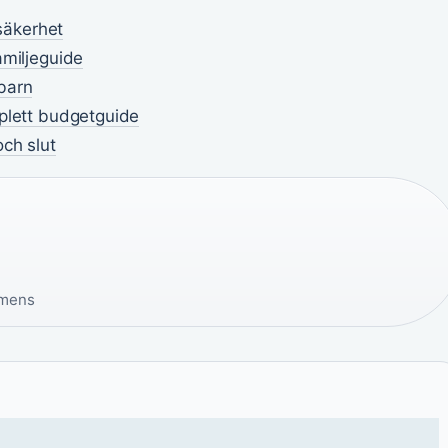
 säkerhet
amiljeguide
barn
mplett budgetguide
ch slut
 mens