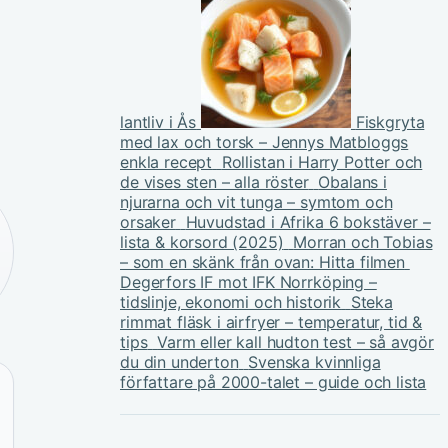
lantliv i Ås
Fiskgryta
med lax och torsk – Jennys Matbloggs
enkla recept
Rollistan i Harry Potter och
de vises sten – alla röster
Obalans i
njurarna och vit tunga – symtom och
orsaker
Huvudstad i Afrika 6 bokstäver –
lista & korsord (2025)
Morran och Tobias
– som en skänk från ovan: Hitta filmen
Degerfors IF mot IFK Norrköping –
tidslinje, ekonomi och historik
Steka
rimmat fläsk i airfryer – temperatur, tid &
tips
Varm eller kall hudton test – så avgör
du din underton
Svenska kvinnliga
författare på 2000-talet – guide och lista