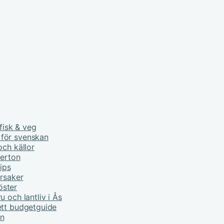
fisk & veg
 för svenskan
och källor
derton
tips
orsaker
öster
 och lantliv i Ås
ett budgetguide
rn