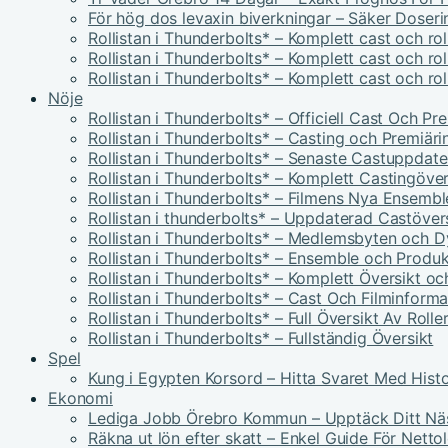
För hög dos levaxin biverkningar – Säker Doser
Rollistan i Thunderbolts* – Komplett cast och ro
Rollistan i Thunderbolts* – Komplett cast och ro
Rollistan i Thunderbolts* – Komplett cast och ro
Nöje
Rollistan i Thunderbolts* – Officiell Cast Och P
Rollistan i Thunderbolts* – Casting och Premiäri
Rollistan i Thunderbolts* – Senaste Castuppdate
Rollistan i Thunderbolts* – Komplett Castingöver
Rollistan i Thunderbolts* – Filmens Nya Ensembl
Rollistan i thunderbolts* – Uppdaterad Castöver
Rollistan i Thunderbolts* – Medlemsbyten och 
Rollistan i Thunderbolts* – Ensemble och Produk
Rollistan i Thunderbolts* – Komplett Översikt oc
Rollistan i Thunderbolts* – Cast Och Filminforma
Rollistan i Thunderbolts* – Full Översikt Av Rolle
Rollistan i Thunderbolts* – Fullständig Översikt
Spel
Kung i Egypten Korsord – Hitta Svaret Med Histo
Ekonomi
Lediga Jobb Örebro Kommun – Upptäck Ditt Nä
Räkna ut lön efter skatt – Enkel Guide För Netto