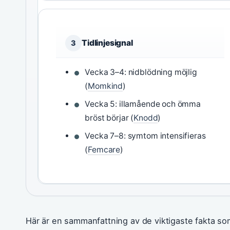
Tidlinjesignal
3
Vecka 3–4: nidblödning möjlig
(
Momkind
)
Vecka 5: illamående och ömma
bröst börjar (
Knodd
)
Vecka 7–8: symtom intensifieras
(
Femcare
)
Här är en sammanfattning av de viktigaste fakta som