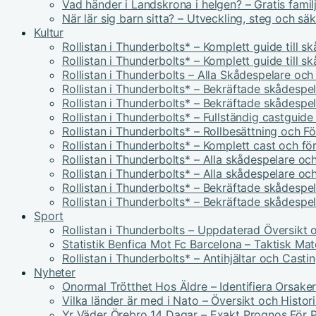
Vad händer i Landskrona i helgen? – Gratis famil
När lär sig barn sitta? – Utveckling, steg och sä
Kultur
Rollistan i Thunderbolts* – Komplett guide till s
Rollistan i Thunderbolts* – Komplett guide till s
Rollistan i Thunderbolts – Alla Skådespelare och
Rollistan i Thunderbolts* – Bekräftade skådespel
Rollistan i Thunderbolts* – Bekräftade skådespel
Rollistan i Thunderbolts* – Fullständig castguid
Rollistan i Thunderbolts* – Rollbesättning och F
Rollistan i Thunderbolts* – Komplett cast och fö
Rollistan i Thunderbolts* – Alla skådespelare och
Rollistan i Thunderbolts* – Alla skådespelare och
Rollistan i Thunderbolts* – Bekräftade skådespel
Rollistan i Thunderbolts* – Bekräftade skådespel
Sport
Rollistan i Thunderbolts – Uppdaterad Översikt 
Statistik Benfica Mot Fc Barcelona – Taktisk Ma
Rollistan i Thunderbolts* – Antihjältar och Casti
Nyheter
Onormal Trötthet Hos Äldre – Identifiera Orsake
Vilka länder är med i Nato – Översikt och Histor
Yr Väder Örebro 14 Dagar – Exakt Prognos För P