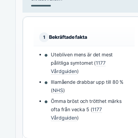
Bekräftade fakta
1
Utebliven mens är det mest
pålitliga symtomet (
1177
Vårdguiden
)
Illamående drabbar upp till 80 %
(
NHS
)
Ömma bröst och trötthet märks
ofta från vecka 5 (
1177
Vårdguiden
)