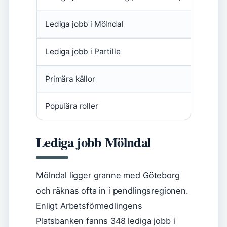
Lediga jobb i Mölndal
348
Lediga jobb i Partille
395
Primära källor
arbetsf
Populära roller
Snickare
Lediga jobb Mölndal
Mölndal ligger granne med Göteborg
och räknas ofta in i pendlingsregionen.
Enligt Arbetsförmedlingens
Platsbanken fanns 348 lediga jobb i