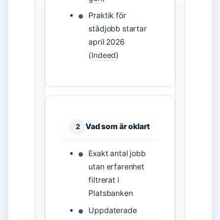
Praktik för
städjobb startar
april 2026
(
Indeed
)
Vad som är oklart
2
Exakt antal jobb
utan erfarenhet
filtrerat i
Platsbanken
Uppdaterade