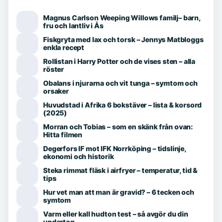
Magnus Carlson Weeping Willows familj– barn,
fru och lantliv i Ås
Fiskgryta med lax och torsk – Jennys Matbloggs
enkla recept
Rollistan i Harry Potter och de vises sten – alla
röster
Obalans i njurarna och vit tunga – symtom och
orsaker
Huvudstad i Afrika 6 bokstäver – lista & korsord
(2025)
Morran och Tobias – som en skänk från ovan:
Hitta filmen
Degerfors IF mot IFK Norrköping – tidslinje,
ekonomi och historik
Steka rimmat fläsk i airfryer – temperatur, tid &
tips
Hur vet man att man är gravid? – 6 tecken och
symtom
Varm eller kall hudton test – så avgör du din
underton