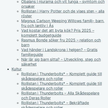
Obalans i njurarna och vit tunga – symtom och
orsaker
Rollistan i Harry Potter och de vises sten – alla
röster
Magnus Carlson Weeping Willows familj– barn,
fru och lantliv i Ås
Vad kostar det att byta kök? Pris 2025 –
komplett budgetguide
Rasmus Bonde söker fru 2025 – relation och
barn
Vad händer i Landskrona i helgen? – Gratis
familjeguide
När lär sig barn sitta? – Utveckling, steg och
säkerhet
Kultur
Rollistan i Thunderbolts* – Komplett guide till
skådespelare och roller
Rollistan i Thunderbolts* – Komplett guide till
skådespelare och roller
Rollistan i Thunderbolts – Alla Skådespelare
och Deras Roller
Rollistan i Thunderbolts* – Bekräftade
skådespelare och roller