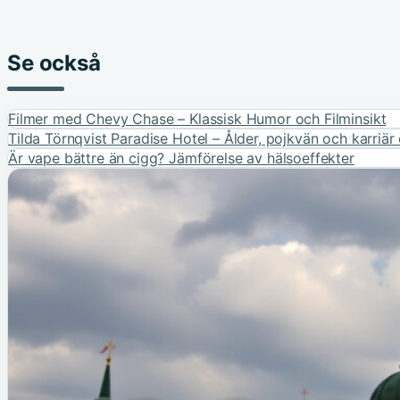
Se också
Filmer med Chevy Chase – Klassisk Humor och Filminsikt
Tilda Törnqvist Paradise Hotel – Ålder, pojkvän och karriär 
Är vape bättre än cigg? Jämförelse av hälsoeffekter