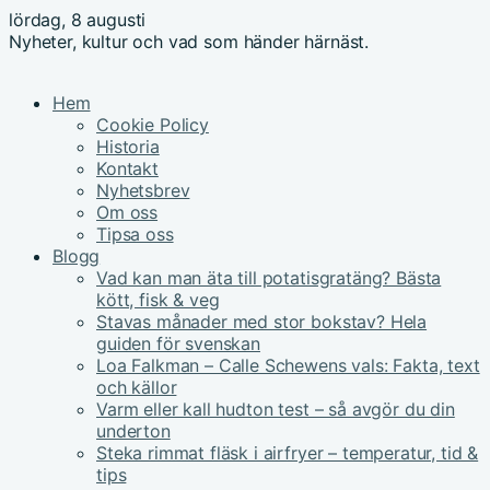
lördag, 8 augusti
Nyheter, kultur och vad som händer härnäst.
Hem
Cookie Policy
Historia
Kontakt
Nyhetsbrev
Om oss
Tipsa oss
Blogg
Vad kan man äta till potatisgratäng? Bästa
kött, fisk & veg
Stavas månader med stor bokstav? Hela
guiden för svenskan
Loa Falkman – Calle Schewens vals: Fakta, text
och källor
Varm eller kall hudton test – så avgör du din
underton
Steka rimmat fläsk i airfryer – temperatur, tid &
tips