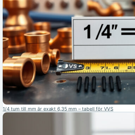
1/4 tum till mm är exakt 6,35 mm – tabell för VVS