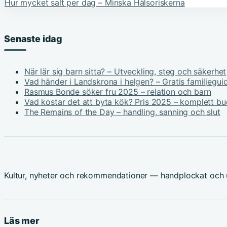
Hur mycket salt per dag – Minska Hälsoriskerna
Senaste idag
När lär sig barn sitta? – Utveckling, steg och säkerhet
Vad händer i Landskrona i helgen? – Gratis familjegui
Rasmus Bonde söker fru 2025 – relation och barn
Vad kostar det att byta kök? Pris 2025 – komplett b
The Remains of the Day – handling, sanning och slut
Kultur, nyheter och rekommendationer — handplockat och u
Läs mer