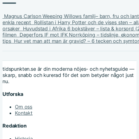
Magnus Carlson Weeping Willows familj– barn, fru och lantl
enkla recept
Rollistan i Harry Potter och de vises sten – all
orsaker
Huvudstad i Afrika 6 bokstäver – lista & korsord 
filmen
Degerfors IF mot IFK Norrköping – tidslinje, ekonom
tips
Hur vet man att man är gravid? – 6 tecken och symt
tidspunkten.se är din moderna nöjes- och nyhetsguide —
skarp, snabb och kurerad för det som betyder något just
nu.
Utforska
Om oss
Kontakt
Redaktion
Historia