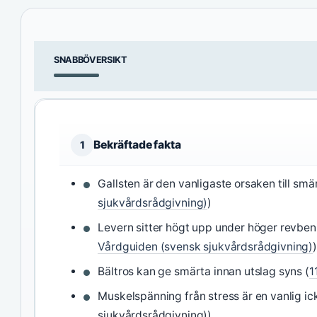
SNABBÖVERSIKT
Bekräftade fakta
1
Gallsten är den vanligaste orsaken till sm
sjukvårdsrådgivning)
)
Levern sitter högt upp under höger revben 
Vårdguiden (svensk sjukvårdsrådgivning)
)
Bältros kan ge smärta innan utslag syns (
1
Muskelspänning från stress är en vanlig i
sjukvårdsrådgivning))