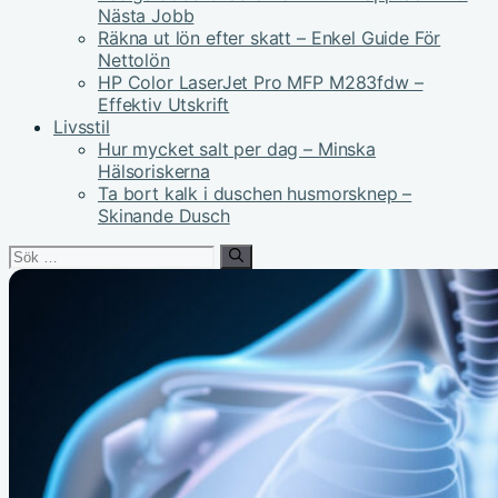
Nästa Jobb
Räkna ut lön efter skatt – Enkel Guide För
Nettolön
HP Color LaserJet Pro MFP M283fdw –
Effektiv Utskrift
Livsstil
Hur mycket salt per dag – Minska
Hälsoriskerna
Ta bort kalk i duschen husmorsknep –
Skinande Dusch
Sök
efter: