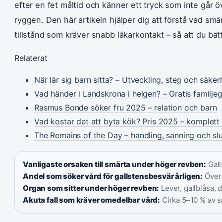
efter en fet måltid och känner ett tryck som inte går 
ryggen. Den här artikeln hjälper dig att förstå vad sm
tillstånd som kräver snabb läkarkontakt – så att du bä
Relaterat
När lär sig barn sitta? – Utveckling, steg och säker
Vad händer i Landskrona i helgen? – Gratis familje
Rasmus Bonde söker fru 2025 – relation och barn
Vad kostar det att byta kök? Pris 2025 – komplet
The Remains of the Day – handling, sanning och sl
Vanligaste orsaken till smärta under höger revben:
Gall
Andel som söker vård för gallstensbesvär årligen:
Över 
Organ som sitter under höger revben:
Lever, gallblåsa, 
Akuta fall som kräver omedelbar vård:
Cirka 5–10 % av 