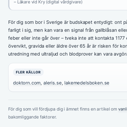
– Läkare vid Kry (digital vårdgivare)
För dig som bor i Sverige är budskapet entydigt: ont 
farligt i sig, men kan vara en signal från gallblåsan ell
feber eller inte går över – tveka inte att kontakta 1177
övervikt, gravida eller äldre över 65 år är risken för k
utredning med ultraljud och blodprover kan vara avgör
FLER KÄLLOR
doktorn.com
,
aleris.se
,
lakemedelsboken.se
För dig som vill fördjupa dig i ämnet finns en artikel om
vanl
bakomliggande faktorer.