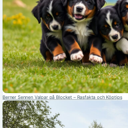
Berner Sennen Valpar på Blocket – Rasfakta och Köptips