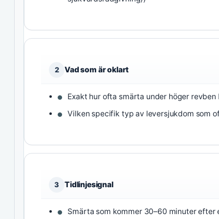
Vad som är oklart
2
Exakt hur ofta smärta under höger revben be
Vilken specifik typ av leversjukdom som 
Tidlinjesignal
3
Smärta som kommer 30–60 minuter efter en m