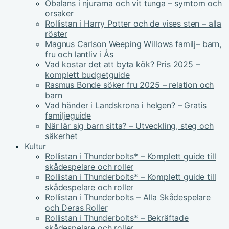
Obalans i njurarna och vit tunga – symtom och
orsaker
Rollistan i Harry Potter och de vises sten – alla
röster
Magnus Carlson Weeping Willows familj– barn,
fru och lantliv i Ås
Vad kostar det att byta kök? Pris 2025 –
komplett budgetguide
Rasmus Bonde söker fru 2025 – relation och
barn
Vad händer i Landskrona i helgen? – Gratis
familjeguide
När lär sig barn sitta? – Utveckling, steg och
säkerhet
Kultur
Rollistan i Thunderbolts* – Komplett guide till
skådespelare och roller
Rollistan i Thunderbolts* – Komplett guide till
skådespelare och roller
Rollistan i Thunderbolts – Alla Skådespelare
och Deras Roller
Rollistan i Thunderbolts* – Bekräftade
skådespelare och roller