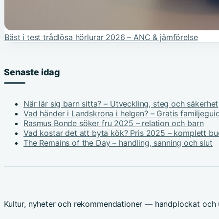
Bäst i test trådlösa hörlurar 2026 – ANC & jämförelse
Senaste idag
När lär sig barn sitta? – Utveckling, steg och säkerhet
Vad händer i Landskrona i helgen? – Gratis familjegui
Rasmus Bonde söker fru 2025 – relation och barn
Vad kostar det att byta kök? Pris 2025 – komplett b
The Remains of the Day – handling, sanning och slut
Kultur, nyheter och rekommendationer — handplockat och u