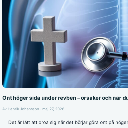
Ont höger sida under revben – orsaker och när d
Av Henrik Johansson · maj 27, 2026
Det är lätt att oroa sig när det börjar göra ont på hö