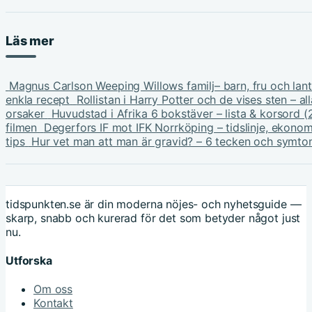
Läs mer
Magnus Carlson Weeping Willows familj– barn, fru och lantl
enkla recept
Rollistan i Harry Potter och de vises sten – all
orsaker
Huvudstad i Afrika 6 bokstäver – lista & korsord 
filmen
Degerfors IF mot IFK Norrköping – tidslinje, ekonom
tips
Hur vet man att man är gravid? – 6 tecken och symt
tidspunkten.se är din moderna nöjes- och nyhetsguide —
skarp, snabb och kurerad för det som betyder något just
nu.
Utforska
Om oss
Kontakt