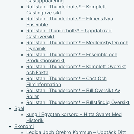
Castuppdatering
Rollistan i Thunderbolts* – Komplett
Castingöversikt
Rollistan i Thunderbolts* – Filmens Nya
Ensemble
Rollistan i thunderbolts* – Uppdaterad
Castöversikt
Rollistan i Thunderbolts* – Medlemsbyten och
Dynamik
Rollistan i Thunderbolts* – Ensemble och
Produktionsinsikt
Rollistan i Thunderbolts* – Komplett Översikt
och Fakta
Rollistan i Thunderbolts* – Cast Och
Filminformation
Rollistan i Thunderbolts* – Full Översikt Av
Roller
Rollistan i Thunderbolts* – Fullständig Översikt
Spel
Kung i Egypten Korsord – Hitta Svaret Med
Historik
Ekonomi
Lediga Jobb Örebro Kommun – Upptäck Ditt