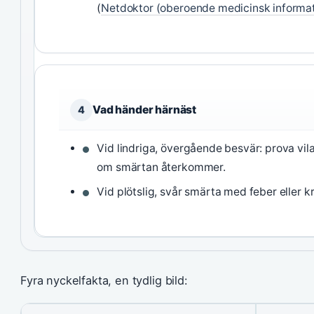
(
Netdoktor (oberoende medicinsk informat
Vad händer härnäst
4
Vid lindriga, övergående besvär: prova vil
om smärtan återkommer.
Vid plötslig, svår smärta med feber eller 
Fyra nyckelfakta, en tydlig bild: