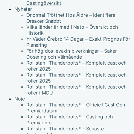
Castingöversikt
Nyheter
Onormal Trötthet Hos Äldre – Identifiera
Orsaker Snabbt
Vilka länder är med i Nato – Översikt och
Historik
Yr Väder Örebro 14 Dagar – Exakt Prognos För
Planering
För hög dos levaxin biverkningar – Säker
Dosering och Välmående
Rollistan i Thunderbolts* – Komplett cast och
roller 2025
Rollistan i Thunderbolts* – Komplett cast och
roller 2025
Rollistan i Thunderbolts* – Komplett cast och
roller i MCU
Nöje
Rollistan i Thunderbolts* – Officiell Cast Och
Premiärdatum
Rollistan i Thunderbolts* – Casting och
Premiärinfo
Rollistan i Thunderbolts* – Senaste