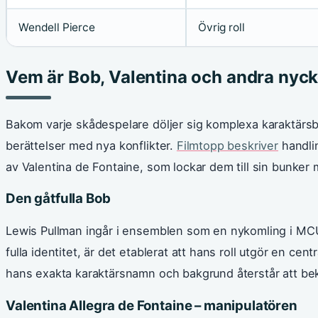
Wendell Pierce
Övrig roll
Vem är Bob, Valentina och andra nyck
Bakom varje skådespelare döljer sig komplexa karaktär
berättelser med nya konflikter.
Filmtopp beskriver
handli
av Valentina de Fontaine, som lockar dem till sin bunker 
Den gåtfulla Bob
Lewis Pullman ingår i ensemblen som en nykomling i MCU
fulla identitet, är det etablerat att hans roll utgör en cen
hans exakta karaktärsnamn och bakgrund återstår att bekr
Valentina Allegra de Fontaine – manipulatören