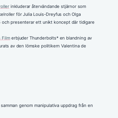
oller
inkluderar återvändande stjärnor som
lroller för Julia Louis-Dreyfus och Olga
och presenterar ett unikt koncept där tidigare
 Film
erbjuder Thunderbolts* en blandning av
urats av den lömske politikern Valentina de
ds samman genom manipulativa uppdrag från en