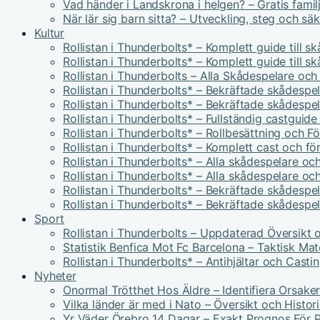
Vad händer i Landskrona i helgen? – Gratis famil
När lär sig barn sitta? – Utveckling, steg och sä
Kultur
Rollistan i Thunderbolts* – Komplett guide till s
Rollistan i Thunderbolts* – Komplett guide till s
Rollistan i Thunderbolts – Alla Skådespelare och
Rollistan i Thunderbolts* – Bekräftade skådespel
Rollistan i Thunderbolts* – Bekräftade skådespel
Rollistan i Thunderbolts* – Fullständig castguid
Rollistan i Thunderbolts* – Rollbesättning och F
Rollistan i Thunderbolts* – Komplett cast och fö
Rollistan i Thunderbolts* – Alla skådespelare och
Rollistan i Thunderbolts* – Alla skådespelare och
Rollistan i Thunderbolts* – Bekräftade skådespel
Rollistan i Thunderbolts* – Bekräftade skådespel
Sport
Rollistan i Thunderbolts – Uppdaterad Översikt 
Statistik Benfica Mot Fc Barcelona – Taktisk Ma
Rollistan i Thunderbolts* – Antihjältar och Casti
Nyheter
Onormal Trötthet Hos Äldre – Identifiera Orsake
Vilka länder är med i Nato – Översikt och Histor
Yr Väder Örebro 14 Dagar – Exakt Prognos För P