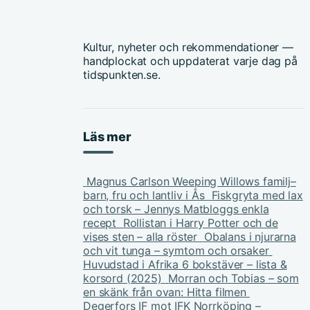
Kultur, nyheter och rekommendationer —
handplockat och uppdaterat varje dag på
tidspunkten.se.
Läs mer
Magnus Carlson Weeping Willows familj–
barn, fru och lantliv i Ås
Fiskgryta med lax
och torsk – Jennys Matbloggs enkla
recept
Rollistan i Harry Potter och de
vises sten – alla röster
Obalans i njurarna
och vit tunga – symtom och orsaker
Huvudstad i Afrika 6 bokstäver – lista &
korsord (2025)
Morran och Tobias – som
en skänk från ovan: Hitta filmen
Degerfors IF mot IFK Norrköping –