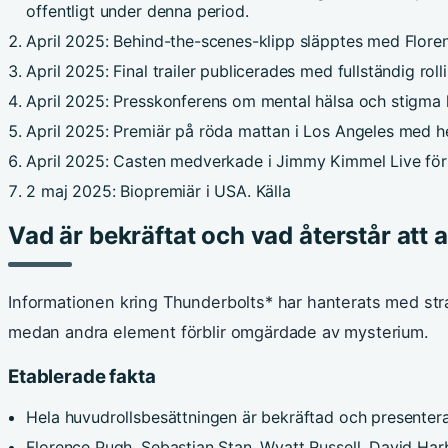
offentligt under denna period.
April 2025
: Behind-the-scenes-klipp släpptes med Flore
April 2025
: Final trailer publicerades med fullständig ro
April 2025
: Presskonferens om mental hälsa och stigma h
April 2025
: Premiär på röda mattan i Los Angeles med he
April 2025
: Casten medverkade i Jimmy Kimmel Live för a
2 maj 2025
: Biopremiär i USA. Källa
Vad är bekräftat och vad återstår att 
Informationen kring Thunderbolts* har hanterats med strat
medan andra element förblir omgärdade av mysterium.
Etablerade fakta
Hela huvudrollsbesättningen är bekräftad och presenterad
Florence Pugh, Sebastian Stan, Wyatt Russell, David Har