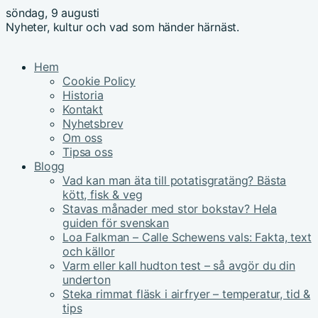
söndag, 9 augusti
Nyheter, kultur och vad som händer härnäst.
Hem
Cookie Policy
Historia
Kontakt
Nyhetsbrev
Om oss
Tipsa oss
Blogg
Vad kan man äta till potatisgratäng? Bästa
kött, fisk & veg
Stavas månader med stor bokstav? Hela
guiden för svenskan
Loa Falkman – Calle Schewens vals: Fakta, text
och källor
Varm eller kall hudton test – så avgör du din
underton
Steka rimmat fläsk i airfryer – temperatur, tid &
tips