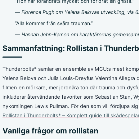
”Hon har förändrats mycket och förlorat sin gnista.”
— Florence Pugh om Yelena Belovas utveckling, via 
”Alla kommer från svåra trauman.”
— Hannah John-Kamen om karaktärernas gemensamm
Sammanfattning: Rollistan i Thunderb
Thunderbolts* samlar en ensemble av MCU:s mest komple
Yelena Belova och Julia Louis-Dreyfus Valentina Allegra
filmen en mörkare, mer jordnära ton där trauma och dysfu
inkluderar återvändande favoriter som Sebastian Stan, W
nykomlingen Lewis Pullman. För den som vill fördjupa sig
Rollistan i Thunderbolts* – Komplett guide till skådespelar
Vanliga frågor om rollistan