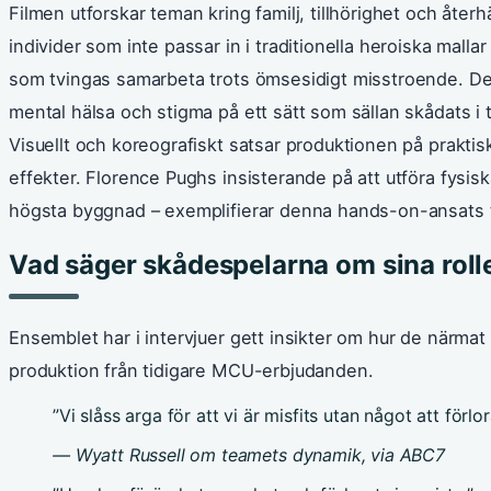
Filmen utforskar teman kring familj, tillhörighet och åte
individer som inte passar in i traditionella heroiska mallar
som tvingas samarbeta trots ömsesidigt misstroende. D
mental hälsa och stigma på ett sätt som sällan skådats i
Visuellt och koreografiskt satsar produktionen på praktis
effekter. Florence Pughs insisterande på att utföra fysiska
högsta byggnad – exemplifierar denna hands-on-ansats t
Vad säger skådespelarna om sina roll
Ensemblet har i intervjuer gett insikter om hur de närmat 
produktion från tidigare MCU-erbjudanden.
”Vi slåss arga för att vi är misfits utan något att förlor
— Wyatt Russell om teamets dynamik, via ABC7