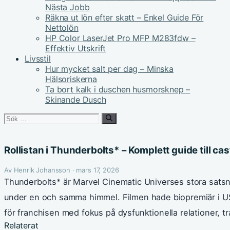
Nästa Jobb
Räkna ut lön efter skatt – Enkel Guide För
Nettolön
HP Color LaserJet Pro MFP M283fdw –
Effektiv Utskrift
Livsstil
Hur mycket salt per dag – Minska
Hälsoriskerna
Ta bort kalk i duschen husmorsknep –
Skinande Dusch
Sök
efter:
Rollistan i Thunderbolts* – Komplett guide till ca
Av Henrik Johansson · mars 17, 2026
Thunderbolts* är Marvel Cinematic Universes stora satsni
under en och samma himmel. Filmen hade biopremiär i US
för franchisen med fokus på dysfunktionella relationer, t
Relaterat