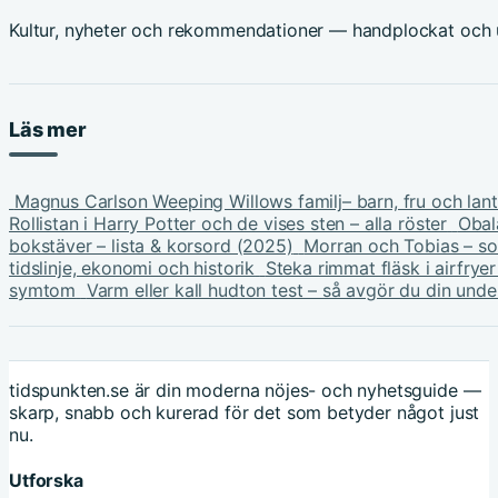
Kultur, nyheter och rekommendationer — handplockat och u
Läs mer
Magnus Carlson Weeping Willows familj– barn, fru och lantl
Rollistan i Harry Potter och de vises sten – alla röster
Obal
bokstäver – lista & korsord (2025)
Morran och Tobias – so
tidslinje, ekonomi och historik
Steka rimmat fläsk i airfryer
symtom
Varm eller kall hudton test – så avgör du din und
tidspunkten.se är din moderna nöjes- och nyhetsguide —
skarp, snabb och kurerad för det som betyder något just
nu.
Utforska