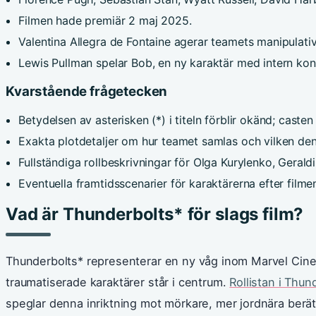
Filmen hade premiär 2 maj 2025.
Valentina Allegra de Fontaine agerar teamets manipulativ
Lewis Pullman spelar Bob, en ny karaktär med intern konf
Kvarstående frågetecken
Betydelsen av asterisken (*) i titeln förblir okänd; casten h
Exakta plotdetaljer om hur teamet samlas och vilken den 
Fullständiga rollbeskrivningar för Olga Kurylenko, Geral
Eventuella framtidsscenarier för karaktärerna efter filmen
Vad är Thunderbolts* för slags film?
Thunderbolts* representerar en ny våg inom Marvel Cinem
traumatiserade karaktärer står i centrum.
Rollistan i Thu
speglar denna inriktning mot mörkare, mer jordnära berät