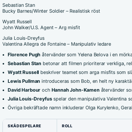
Sebastian Stan
Bucky Barnes/Winter Soldier – Realistisk röst
Wyatt Russell
John Walker/U.S. Agent – Arg misfit
Julia Louis-Dreyfus
Valentina Allegra de Fontaine – Manipulativ ledare
Florence Pugh
återvänder som Yelena Belova i en mörkar
Sebastian Stan
betonar att filmen prioriterar verkliga, r
Wyatt Russell
beskriver teamet som arga misfits som slå
Lewis Pullman
introduceras som Bob, en helt ny karaktär
David Harbour
och
Hannah John-Kamen
återvänder so
Julia Louis-Dreyfus
spelar den manipulativa Valentina so
Övriga bekräftade namn inkluderar Olga Kurylenko, Gera
SKÅDESPELARE
ROLL