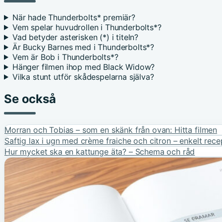
När hade Thunderbolts* premiär?
Vem spelar huvudrollen i Thunderbolts*?
Vad betyder asterisken (*) i titeln?
Är Bucky Barnes med i Thunderbolts*?
Vem är Bob i Thunderbolts*?
Hänger filmen ihop med Black Widow?
Vilka stunt utför skådespelarna själva?
Se också
Morran och Tobias – som en skänk från ovan: Hitta filmen
Saftig lax i ugn med crème fraiche och citron – enkelt rece
Hur mycket ska en kattunge äta? – Schema och råd