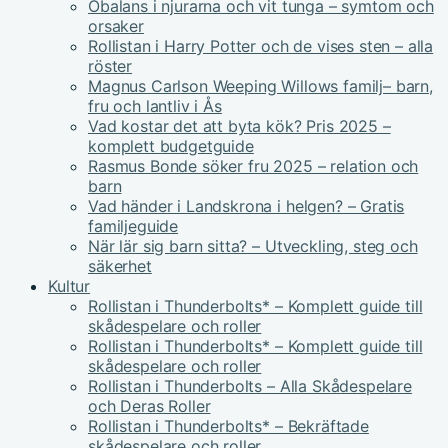
Obalans i njurarna och vit tunga – symtom och
orsaker
Rollistan i Harry Potter och de vises sten – alla
röster
Magnus Carlson Weeping Willows familj– barn,
fru och lantliv i Ås
Vad kostar det att byta kök? Pris 2025 –
komplett budgetguide
Rasmus Bonde söker fru 2025 – relation och
barn
Vad händer i Landskrona i helgen? – Gratis
familjeguide
När lär sig barn sitta? – Utveckling, steg och
säkerhet
Kultur
Rollistan i Thunderbolts* – Komplett guide till
skådespelare och roller
Rollistan i Thunderbolts* – Komplett guide till
skådespelare och roller
Rollistan i Thunderbolts – Alla Skådespelare
och Deras Roller
Rollistan i Thunderbolts* – Bekräftade
skådespelare och roller