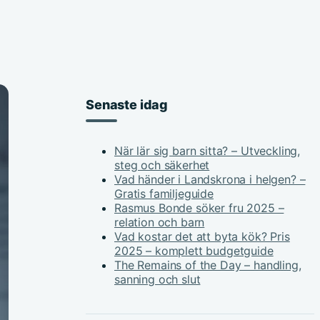
Senaste idag
När lär sig barn sitta? – Utveckling,
steg och säkerhet
Vad händer i Landskrona i helgen? –
Gratis familjeguide
Rasmus Bonde söker fru 2025 –
relation och barn
Vad kostar det att byta kök? Pris
2025 – komplett budgetguide
The Remains of the Day – handling,
sanning och slut