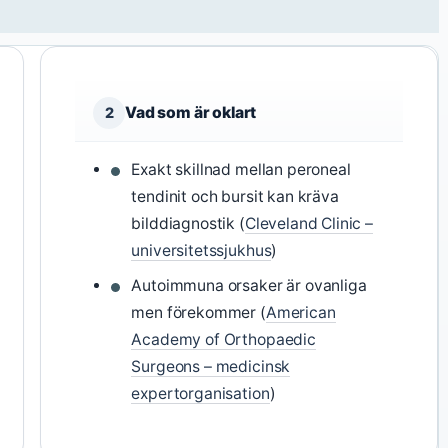
Vad som är oklart
2
Exakt skillnad mellan peroneal
tendinit och bursit kan kräva
bilddiagnostik (
Cleveland Clinic –
universitetssjukhus
)
Autoimmuna orsaker är ovanliga
men förekommer (
American
Academy of Orthopaedic
Surgeons – medicinsk
expertorganisation
)