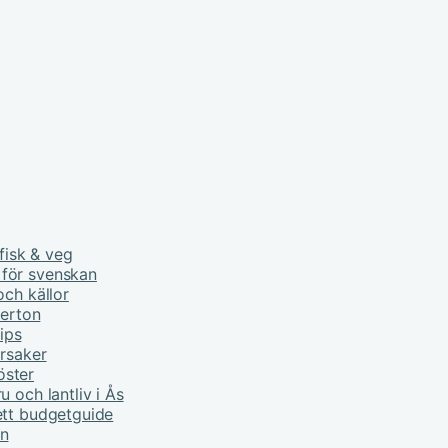
fisk & veg
 för svenskan
och källor
derton
tips
orsaker
öster
 och lantliv i Ås
ett budgetguide
rn