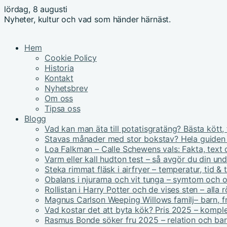
lördag, 8 augusti
Nyheter, kultur och vad som händer härnäst.
Hem
Cookie Policy
Historia
Kontakt
Nyhetsbrev
Om oss
Tipsa oss
Blogg
Vad kan man äta till potatisgratäng? Bästa kött, 
Stavas månader med stor bokstav? Hela guiden
Loa Falkman – Calle Schewens vals: Fakta, text 
Varm eller kall hudton test – så avgör du din un
Steka rimmat fläsk i airfryer – temperatur, tid & 
Obalans i njurarna och vit tunga – symtom och 
Rollistan i Harry Potter och de vises sten – alla r
Magnus Carlson Weeping Willows familj– barn, fru
Vad kostar det att byta kök? Pris 2025 – kompl
Rasmus Bonde söker fru 2025 – relation och ba