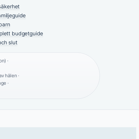
 säkerhet
amiljeguide
barn
mplett budgetguide
ch slut
n) ·
v hälen ·
ge ·