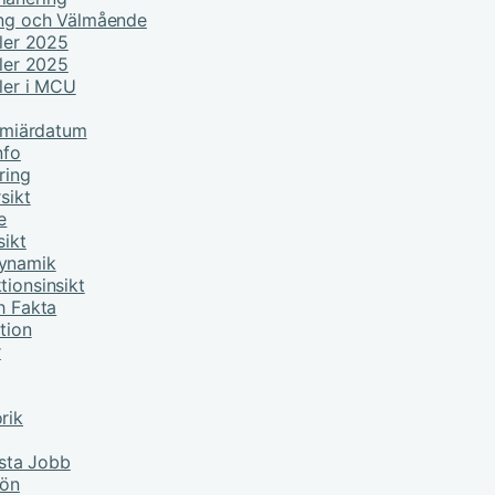
ing och Välmående
ller 2025
ller 2025
ller i MCU
remiärdatum
nfo
ring
sikt
e
sikt
Dynamik
tionsinsikt
h Fakta
tion
r
rik
sta Jobb
lön