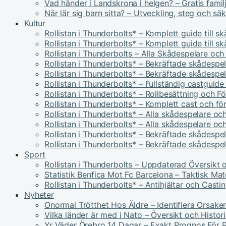
Vad händer i Landskrona i helgen? – Gratis famil
När lär sig barn sitta? – Utveckling, steg och sä
Kultur
Rollistan i Thunderbolts* – Komplett guide till s
Rollistan i Thunderbolts* – Komplett guide till s
Rollistan i Thunderbolts – Alla Skådespelare och
Rollistan i Thunderbolts* – Bekräftade skådespel
Rollistan i Thunderbolts* – Bekräftade skådespel
Rollistan i Thunderbolts* – Fullständig castguid
Rollistan i Thunderbolts* – Rollbesättning och F
Rollistan i Thunderbolts* – Komplett cast och fö
Rollistan i Thunderbolts* – Alla skådespelare och
Rollistan i Thunderbolts* – Alla skådespelare och
Rollistan i Thunderbolts* – Bekräftade skådespel
Rollistan i Thunderbolts* – Bekräftade skådespel
Sport
Rollistan i Thunderbolts – Uppdaterad Översikt 
Statistik Benfica Mot Fc Barcelona – Taktisk Ma
Rollistan i Thunderbolts* – Antihjältar och Casti
Nyheter
Onormal Trötthet Hos Äldre – Identifiera Orsake
Vilka länder är med i Nato – Översikt och Histor
Yr Väder Örebro 14 Dagar – Exakt Prognos För P