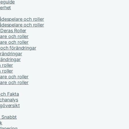
jeguide
kerhet
kådespelare och roller
kådespelare och roller
 Deras Roller
are och roller
are och roller
e och förändringar
örändringar
rändringar
 roller
 roller
are och roller
are och roller
och Fakta
tchanalys
ngöversikt
r Snabbt
ik
lanering