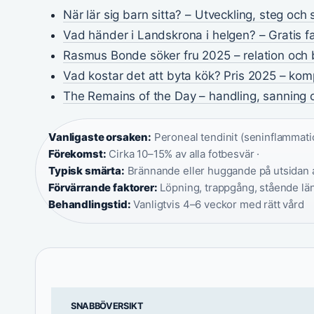
När lär sig barn sitta? – Utveckling, steg och
Vad händer i Landskrona i helgen? – Gratis f
Rasmus Bonde söker fru 2025 – relation och 
Vad kostar det att byta kök? Pris 2025 – ko
The Remains of the Day – handling, sanning o
Vanligaste orsaken:
Peroneal tendinit (seninflammatio
Förekomst:
Cirka 10–15% av alla fotbesvär ·
Typisk smärta:
Brännande eller huggande på utsidan a
Förvärrande faktorer:
Löpning, trappgång, stående län
Behandlingstid:
Vanligtvis 4–6 veckor med rätt vård
SNABBÖVERSIKT