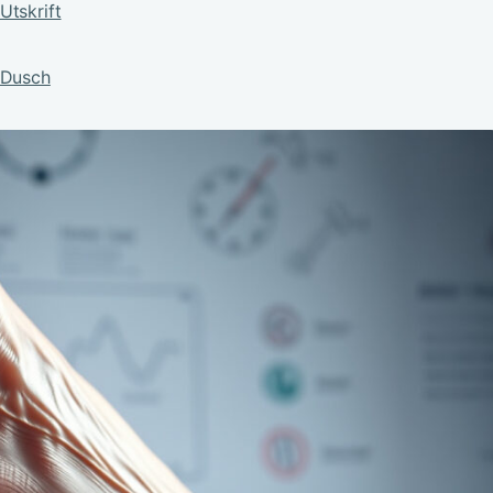
Utskrift
 Dusch