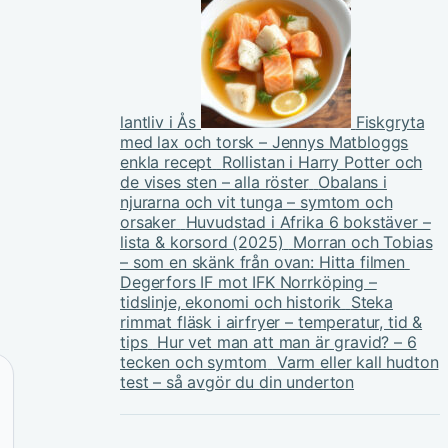
lantliv i Ås
Fiskgryta
med lax och torsk – Jennys Matbloggs
enkla recept
Rollistan i Harry Potter och
de vises sten – alla röster
Obalans i
njurarna och vit tunga – symtom och
orsaker
Huvudstad i Afrika 6 bokstäver –
lista & korsord (2025)
Morran och Tobias
– som en skänk från ovan: Hitta filmen
Degerfors IF mot IFK Norrköping –
tidslinje, ekonomi och historik
Steka
rimmat fläsk i airfryer – temperatur, tid &
tips
Hur vet man att man är gravid? – 6
tecken och symtom
Varm eller kall hudton
test – så avgör du din underton