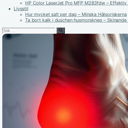
HP Color LaserJet Pro MFP M283fdw – Effektiv 
Livsstil
Hur mycket salt per dag – Minska Hälsoriskerna
Ta bort kalk i duschen husmorsknep – Skinande
Sök
efter: