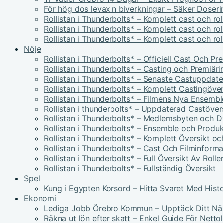
För hög dos levaxin biverkningar – Säker Doser
Rollistan i Thunderbolts* – Komplett cast och ro
Rollistan i Thunderbolts* – Komplett cast och ro
Rollistan i Thunderbolts* – Komplett cast och ro
Nöje
Rollistan i Thunderbolts* – Officiell Cast Och P
Rollistan i Thunderbolts* – Casting och Premiäri
Rollistan i Thunderbolts* – Senaste Castuppdate
Rollistan i Thunderbolts* – Komplett Castingöver
Rollistan i Thunderbolts* – Filmens Nya Ensembl
Rollistan i thunderbolts* – Uppdaterad Castöver
Rollistan i Thunderbolts* – Medlemsbyten och 
Rollistan i Thunderbolts* – Ensemble och Produk
Rollistan i Thunderbolts* – Komplett Översikt oc
Rollistan i Thunderbolts* – Cast Och Filminforma
Rollistan i Thunderbolts* – Full Översikt Av Rolle
Rollistan i Thunderbolts* – Fullständig Översikt
Spel
Kung i Egypten Korsord – Hitta Svaret Med Histo
Ekonomi
Lediga Jobb Örebro Kommun – Upptäck Ditt Nä
Räkna ut lön efter skatt – Enkel Guide För Netto