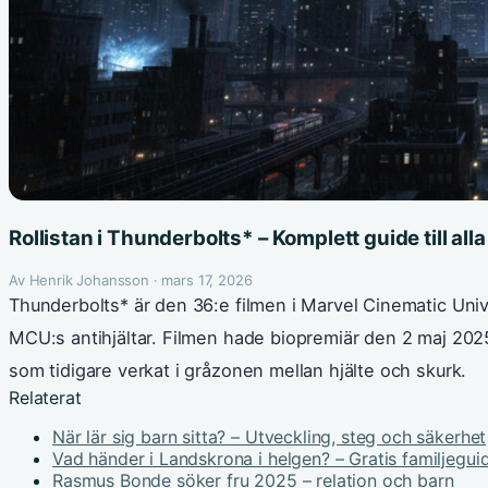
Rollistan i Thunderbolts* – Komplett guide till al
Av Henrik Johansson · mars 17, 2026
Thunderbolts* är den 36:e filmen i Marvel Cinematic Unive
MCU:s antihjältar. Filmen hade biopremiär den 2 maj 202
som tidigare verkat i gråzonen mellan hjälte och skurk.
Relaterat
När lär sig barn sitta? – Utveckling, steg och säkerhet
Vad händer i Landskrona i helgen? – Gratis familjegui
Rasmus Bonde söker fru 2025 – relation och barn