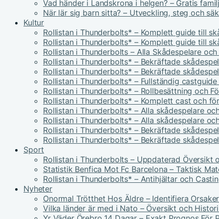
Vad händer i Landskrona i helgen? – Gratis famil
När lär sig barn sitta? – Utveckling, steg och sä
Kultur
Rollistan i Thunderbolts* – Komplett guide till s
Rollistan i Thunderbolts* – Komplett guide till s
Rollistan i Thunderbolts – Alla Skådespelare och
Rollistan i Thunderbolts* – Bekräftade skådespel
Rollistan i Thunderbolts* – Bekräftade skådespel
Rollistan i Thunderbolts* – Fullständig castguid
Rollistan i Thunderbolts* – Rollbesättning och F
Rollistan i Thunderbolts* – Komplett cast och fö
Rollistan i Thunderbolts* – Alla skådespelare och
Rollistan i Thunderbolts* – Alla skådespelare och
Rollistan i Thunderbolts* – Bekräftade skådespel
Rollistan i Thunderbolts* – Bekräftade skådespel
Sport
Rollistan i Thunderbolts – Uppdaterad Översikt 
Statistik Benfica Mot Fc Barcelona – Taktisk Ma
Rollistan i Thunderbolts* – Antihjältar och Casti
Nyheter
Onormal Trötthet Hos Äldre – Identifiera Orsake
Vilka länder är med i Nato – Översikt och Histor
Yr Väder Örebro 14 Dagar – Exakt Prognos För P