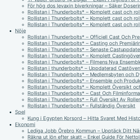
För hög dos levaxin biverkningar – Säker Doser
Rollistan i Thunderbolts* – Komplett cast och ro
Rollistan i Thunderbolts* – Komplett cast och ro
Rollistan i Thunderbolts* – Komplett cast och ro
Nöje
Rollistan i Thunderbolts* – Officiell Cast Och P
Rollistan i Thunderbolts* – Casting och Premiäri
Rollistan i Thunderbolts* – Senaste Castuppdate
Rollistan i Thunderbolts* – Komplett Castingöver
Rollistan i Thunderbolts* – Filmens Nya Ensembl
Rollistan i thunderbolts* – Uppdaterad Castöver
Rollistan i Thunderbolts* – Medlemsbyten och 
Rollistan i Thunderbolts* – Ensemble och Produk
Rollistan i Thunderbolts* – Komplett Översikt oc
Rollistan i Thunderbolts* – Cast Och Filminforma
Rollistan i Thunderbolts* – Full Översikt Av Rolle
Rollistan i Thunderbolts* – Fullständig Översikt
Spel
Kung i Egypten Korsord – Hitta Svaret Med Histo
Ekonomi
Lediga Jobb Örebro Kommun – Upptäck Ditt Nä
Räkna ut lön efter skatt – Enkel Guide För Netto