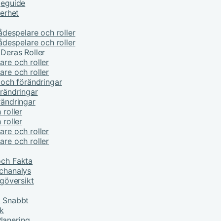
jeguide
kerhet
kådespelare och roller
kådespelare och roller
 Deras Roller
are och roller
are och roller
e och förändringar
örändringar
rändringar
 roller
 roller
are och roller
are och roller
och Fakta
tchanalys
ngöversikt
r Snabbt
ik
lanering