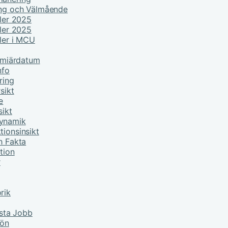
ing och Välmående
ller 2025
ller 2025
ller i MCU
remiärdatum
nfo
ring
sikt
e
sikt
Dynamik
tionsinsikt
h Fakta
tion
r
rik
sta Jobb
lön