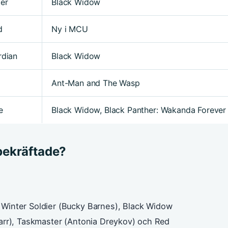
er
Black Widow
d
Ny i MCU
rdian
Black Widow
Ant-Man and The Wasp
e
Black Widow, Black Panther: Wakanda Forever
bekräftade?
?
: Winter Soldier (Bucky Barnes), Black Widow
tarr), Taskmaster (Antonia Dreykov) och Red