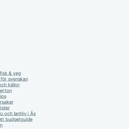
fisk & veg
 för svenskan
och källor
derton
tips
orsaker
öster
 och lantliv i Ås
ett budgetguide
rn