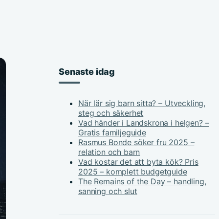
Senaste idag
När lär sig barn sitta? – Utveckling,
steg och säkerhet
Vad händer i Landskrona i helgen? –
Gratis familjeguide
Rasmus Bonde söker fru 2025 –
relation och barn
Vad kostar det att byta kök? Pris
2025 – komplett budgetguide
The Remains of the Day – handling,
sanning och slut