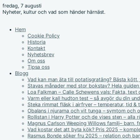
fredag, 7 augusti
Nyheter, kultur och vad som händer härnäst.
Hem
Cookie Policy
Historia
Kontakt
Nyhetsbrev
Om oss
Tipsa oss
Blogg
Vad kan man äta till potatisgratäng? Bästa kött, 
Stavas månader med stor bokstav? Hela guiden
Loa Falkman – Calle Schewens vals: Fakta, text 
Varm eller kall hudton test – så avgör du din un
Steka rimmat fläsk i airfryer – temperatur, tid & 
Obalans i njurarna och vit tunga – symtom och 
Rollistan i Harry Potter och de vises sten – alla r
Magnus Carlson Weeping Willows familj– barn, fru
Vad kostar det att byta kök? Pris 2025 – kompl
Rasmus Bonde söker fru 2025 – relation och ba