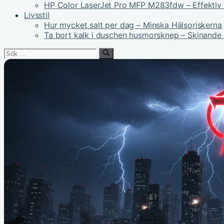
HP Color LaserJet Pro MFP M283fdw – Effektiv 
Livsstil
Hur mycket salt per dag – Minska Hälsoriskerna
Ta bort kalk i duschen husmorsknep – Skinande
Sök
efter: