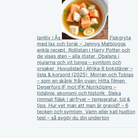
lantliv i Ås
Fiskgryta
med lax och torsk – Jennys Matbloggs
enkla recept
Rollistan i Harry Potter och
de vises sten – alla röster
Obalans i
njurarna och vit tunga – symtom och
orsaker
Huvudstad i Afrika 6 bokstäver –
lista & korsord (2025)
Morran och Tobias
– som en skänk från ovan: Hitta filmen
Degerfors IF mot IFK Norrköping –
tidslinje, ekonomi och historik
Steka
rimmat fläsk i airfryer – temperatur, tid &
tips
Hur vet man att man är gravid? – 6
tecken och symtom
Varm eller kall hudton
test – så avgör du din underton