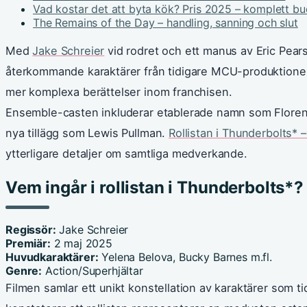
Vad kostar det att byta kök? Pris 2025 – komplett b
The Remains of the Day – handling, sanning och slut
Med
Jake Schreier
vid rodret och ett manus av Eric Pea
återkommande karaktärer från tidigare MCU-produktioner
mer komplexa berättelser inom franchisen.
Ensemble-casten inkluderar etablerade namn som Floren
nya tillägg som Lewis Pullman.
Rollistan i Thunderbolts* –
ytterligare detaljer om samtliga medverkande.
Vem ingår i rollistan i Thunderbolts*?
Regissör:
Jake Schreier
Premiär:
2 maj 2025
Huvudkaraktärer:
Yelena Belova, Bucky Barnes m.fl.
Genre:
Action/Superhjältar
Filmen samlar ett unikt konstellation av karaktärer som t