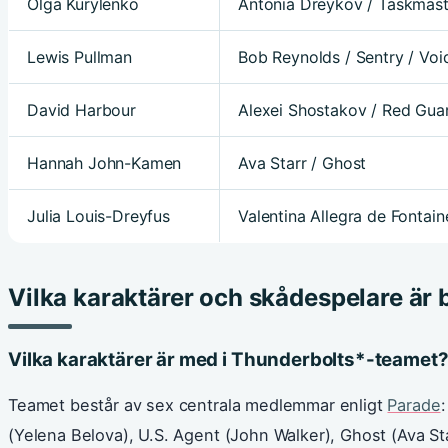
Olga Kurylenko
Antonia Dreykov / Taskmast
Lewis Pullman
Bob Reynolds / Sentry / Voi
David Harbour
Alexei Shostakov / Red Gua
Hannah John-Kamen
Ava Starr / Ghost
Julia Louis-Dreyfus
Valentina Allegra de Fontain
Vilka karaktärer och skådespelare är 
Vilka karaktärer är med i Thunderbolts*-teamet
Teamet består av sex centrala medlemmar enligt
Parade
(Yelena Belova), U.S. Agent (John Walker), Ghost (Ava S