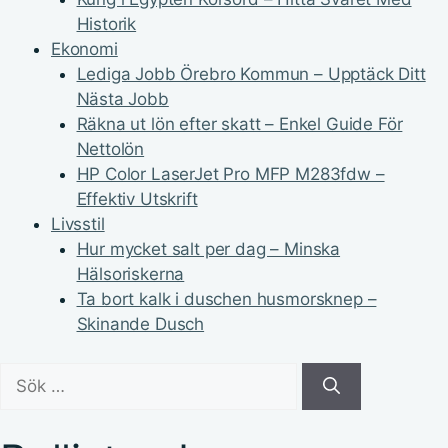
Historik
Ekonomi
Lediga Jobb Örebro Kommun – Upptäck Ditt
Nästa Jobb
Räkna ut lön efter skatt – Enkel Guide För
Nettolön
HP Color LaserJet Pro MFP M283fdw –
Effektiv Utskrift
Livsstil
Hur mycket salt per dag – Minska
Hälsoriskerna
Ta bort kalk i duschen husmorsknep –
Skinande Dusch
Sök
efter: