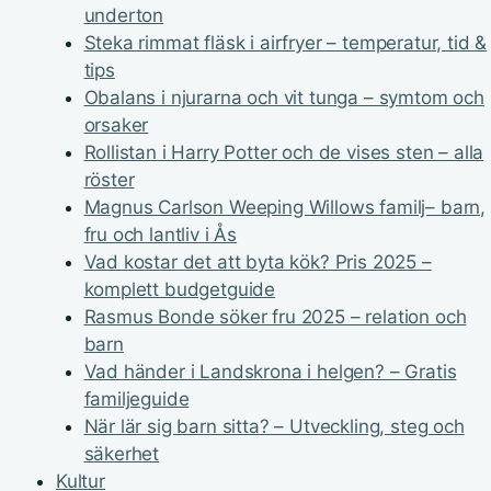
underton
Steka rimmat fläsk i airfryer – temperatur, tid &
tips
Obalans i njurarna och vit tunga – symtom och
orsaker
Rollistan i Harry Potter och de vises sten – alla
röster
Magnus Carlson Weeping Willows familj– barn,
fru och lantliv i Ås
Vad kostar det att byta kök? Pris 2025 –
komplett budgetguide
Rasmus Bonde söker fru 2025 – relation och
barn
Vad händer i Landskrona i helgen? – Gratis
familjeguide
När lär sig barn sitta? – Utveckling, steg och
säkerhet
Kultur