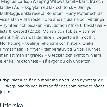
Magnus Carlson Weeping Willows familj– barn, fru och
lantliv i Ås
Fiskgryta med lax och torsk – Jennys
Matbloggs enkla recept
Rollistan i Harry Potter och de
vises sten – alla röster
Obalans i njurarna och vit tunga
– symtom och orsaker
Huvudstad i Afrika 6 bokstäver –
lista & korsord (2025)
Morran och Tobias – som en
skänk från ovan: Hitta filmen
Degerfors IF mot IFK
Norrköping – tidslinje, ekonomi och historik
Steka
rimmat fläsk i airfryer – temperatur, tid & tips
Hur vet
man att man är gravid? – 6 tecken och symtom
Varm
eller kall hudton test – så avgör du din underton
tidspunkten.se är din moderna nöjes- och nyhetsguide
— skarp, snabb och kurerad för det som betyder något
just nu.
Utforska