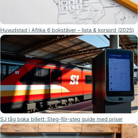
Huvudstad i Afrika 6 bokstäver – lista & korsord (2025)
SJ tåg boka biljett: Steg-för-steg guide med priser