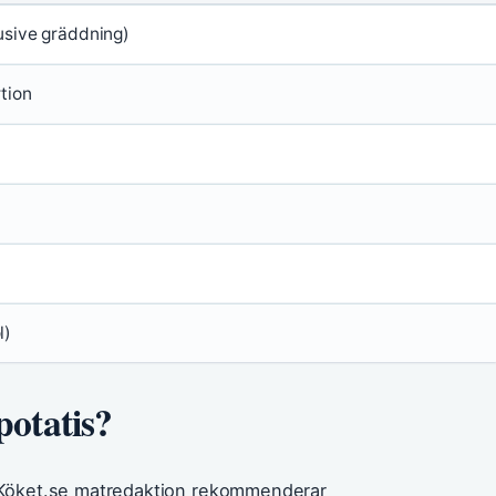
usive gräddning)
tion
l)
otatis?
r. Köket.se matredaktion rekommenderar