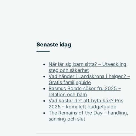
Senaste idag
När lär sig barn sitta? – Utveckling,
steg och säkerhet
Vad händer i Landskrona i helgen? –
Gratis familjeguide
Rasmus Bonde söker fru 2025 –
relation och barn
Vad kostar det att byta kök? Pris
2025 – komplett budgetguide
The Remains of the Day – handling,
sanning och slut