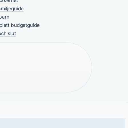
 säkerhet
amiljeguide
barn
mplett budgetguide
ch slut