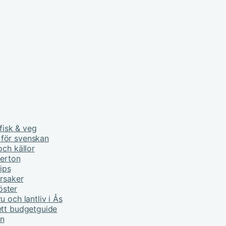
fisk & veg
 för svenskan
och källor
derton
tips
orsaker
öster
 och lantliv i Ås
ett budgetguide
rn