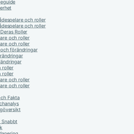
jeguide
kerhet
kådespelare och roller
kådespelare och roller
 Deras Roller
are och roller
are och roller
e och förändringar
örändringar
rändringar
 roller
 roller
are och roller
are och roller
och Fakta
tchanalys
ngöversikt
r Snabbt
ik
lanering