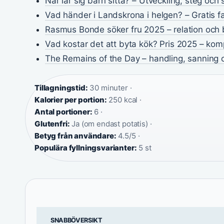
När lär sig barn sitta? – Utveckling, steg och
Vad händer i Landskrona i helgen? – Gratis f
Rasmus Bonde söker fru 2025 – relation och 
Vad kostar det att byta kök? Pris 2025 – ko
The Remains of the Day – handling, sanning o
Tillagningstid:
30 minuter ·
Kalorier per portion:
250 kcal ·
Antal portioner:
6 ·
Glutenfri:
Ja (om endast potatis) ·
Betyg från användare:
4.5/5 ·
Populära fyllningsvarianter:
5 st
SNABBÖVERSIKT