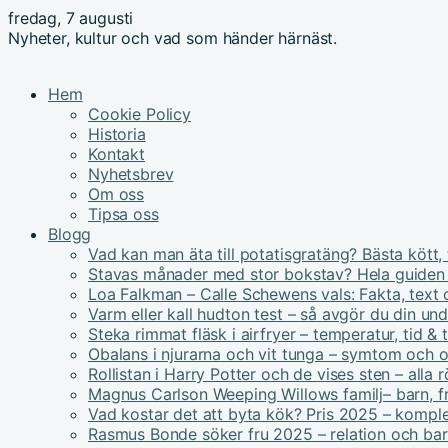
fredag, 7 augusti
Nyheter, kultur och vad som händer härnäst.
Hem
Cookie Policy
Historia
Kontakt
Nyhetsbrev
Om oss
Tipsa oss
Blogg
Vad kan man äta till potatisgratäng? Bästa kött, 
Stavas månader med stor bokstav? Hela guiden
Loa Falkman – Calle Schewens vals: Fakta, text 
Varm eller kall hudton test – så avgör du din un
Steka rimmat fläsk i airfryer – temperatur, tid & 
Obalans i njurarna och vit tunga – symtom och 
Rollistan i Harry Potter och de vises sten – alla r
Magnus Carlson Weeping Willows familj– barn, fru
Vad kostar det att byta kök? Pris 2025 – kompl
Rasmus Bonde söker fru 2025 – relation och ba