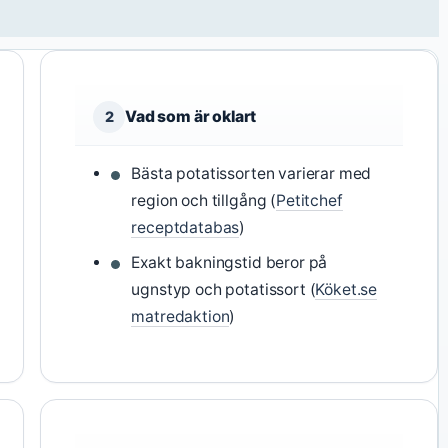
Vad som är oklart
2
Bästa potatissorten varierar med
region och tillgång (
Petitchef
receptdatabas
)
Exakt bakningstid beror på
ugnstyp och potatissort (
Köket.se
matredaktion
)