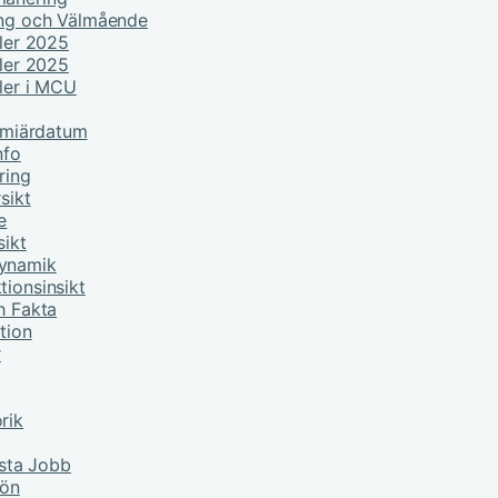
ing och Välmående
ller 2025
ller 2025
ller i MCU
remiärdatum
nfo
ring
sikt
e
sikt
Dynamik
tionsinsikt
h Fakta
tion
r
rik
sta Jobb
lön