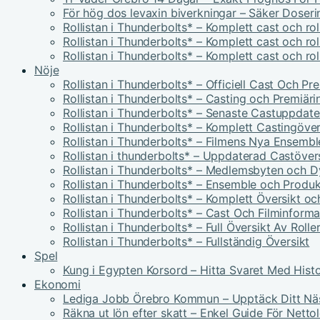
För hög dos levaxin biverkningar – Säker Doser
Rollistan i Thunderbolts* – Komplett cast och ro
Rollistan i Thunderbolts* – Komplett cast och ro
Rollistan i Thunderbolts* – Komplett cast och ro
Nöje
Rollistan i Thunderbolts* – Officiell Cast Och P
Rollistan i Thunderbolts* – Casting och Premiäri
Rollistan i Thunderbolts* – Senaste Castuppdate
Rollistan i Thunderbolts* – Komplett Castingöver
Rollistan i Thunderbolts* – Filmens Nya Ensembl
Rollistan i thunderbolts* – Uppdaterad Castöver
Rollistan i Thunderbolts* – Medlemsbyten och 
Rollistan i Thunderbolts* – Ensemble och Produk
Rollistan i Thunderbolts* – Komplett Översikt oc
Rollistan i Thunderbolts* – Cast Och Filminforma
Rollistan i Thunderbolts* – Full Översikt Av Rolle
Rollistan i Thunderbolts* – Fullständig Översikt
Spel
Kung i Egypten Korsord – Hitta Svaret Med Histo
Ekonomi
Lediga Jobb Örebro Kommun – Upptäck Ditt Nä
Räkna ut lön efter skatt – Enkel Guide För Netto