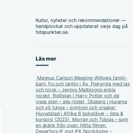
Kultur, nyheter och rekommendationer —
handplockat och uppdaterat varje dag på
tidspunkten.se.
Läs mer
Magnus Carlson Weeping Willows familj–
barn, fru och lantliv i Ås
Fiskgryta med lax
och torsk – Jennys Matbloggs enkla
recept
Rollistan i Harry Potter och de
vises sten – alla röster
Obalans i njurarna
och vit tunga – symtom och orsaker
Huvudstad i Afrika 6 bokstäver – lista &
korsord (2025)
Morran och Tobias – som
en skänk från ovan: Hitta filmen
Degerfors IF mot IFK Norrköping –