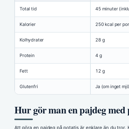
Total tid
45 minuter (inkl
Kalorier
250 kcal per por
Kolhydrater
28 g
Protein
4 g
Fett
12 g
Glutenfri
Ja (om inget mjö
Hur gör man en pajdeg med p
Att göra en pajdeg på potatis är enklare än du tro