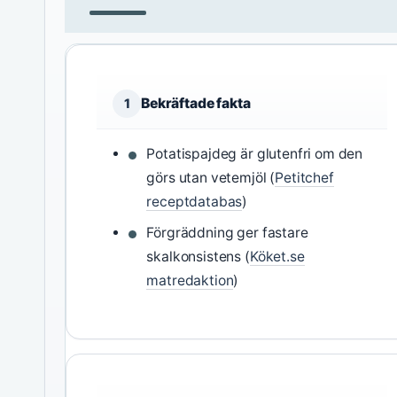
Bekräftade fakta
1
Potatispajdeg är glutenfri om den
görs utan vetemjöl (
Petitchef
receptdatabas
)
Förgräddning ger fastare
skalkonsistens (
Köket.se
matredaktion
)