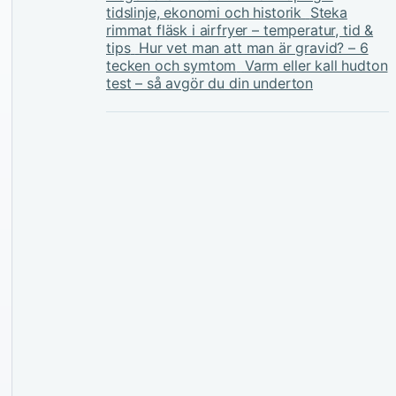
tidslinje, ekonomi och historik
Steka
rimmat fläsk i airfryer – temperatur, tid &
tips
Hur vet man att man är gravid? – 6
tecken och symtom
Varm eller kall hudton
test – så avgör du din underton