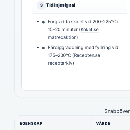
Tidlinjesignal
3
Förgrädda skalet vid 200–225°C i
15–20 minuter (
Köket.se
matredaktion
)
Färdiggräddning med fyllning vid
175–200°C (
Recepten.se
receptarkiv
)
Snabbövers
EGENSKAP
VÄRDE