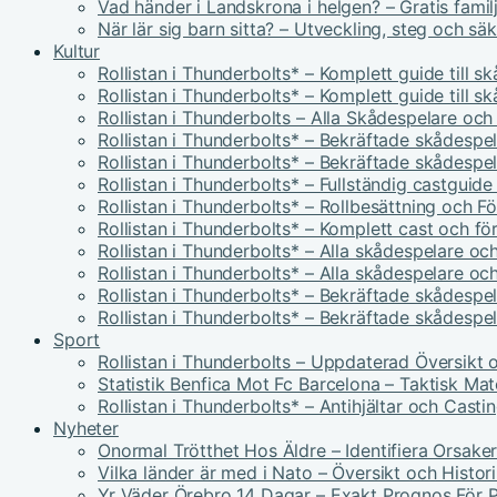
Vad händer i Landskrona i helgen? – Gratis famil
När lär sig barn sitta? – Utveckling, steg och sä
Kultur
Rollistan i Thunderbolts* – Komplett guide till s
Rollistan i Thunderbolts* – Komplett guide till s
Rollistan i Thunderbolts – Alla Skådespelare och
Rollistan i Thunderbolts* – Bekräftade skådespel
Rollistan i Thunderbolts* – Bekräftade skådespel
Rollistan i Thunderbolts* – Fullständig castguid
Rollistan i Thunderbolts* – Rollbesättning och F
Rollistan i Thunderbolts* – Komplett cast och fö
Rollistan i Thunderbolts* – Alla skådespelare och
Rollistan i Thunderbolts* – Alla skådespelare och
Rollistan i Thunderbolts* – Bekräftade skådespel
Rollistan i Thunderbolts* – Bekräftade skådespel
Sport
Rollistan i Thunderbolts – Uppdaterad Översikt 
Statistik Benfica Mot Fc Barcelona – Taktisk Ma
Rollistan i Thunderbolts* – Antihjältar och Casti
Nyheter
Onormal Trötthet Hos Äldre – Identifiera Orsake
Vilka länder är med i Nato – Översikt och Histor
Yr Väder Örebro 14 Dagar – Exakt Prognos För P