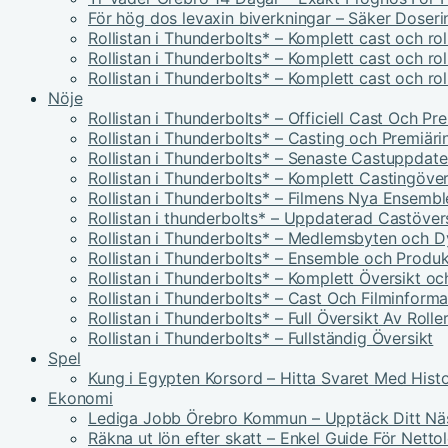
För hög dos levaxin biverkningar – Säker Doser
Rollistan i Thunderbolts* – Komplett cast och ro
Rollistan i Thunderbolts* – Komplett cast och ro
Rollistan i Thunderbolts* – Komplett cast och ro
Nöje
Rollistan i Thunderbolts* – Officiell Cast Och P
Rollistan i Thunderbolts* – Casting och Premiäri
Rollistan i Thunderbolts* – Senaste Castuppdate
Rollistan i Thunderbolts* – Komplett Castingöver
Rollistan i Thunderbolts* – Filmens Nya Ensembl
Rollistan i thunderbolts* – Uppdaterad Castöver
Rollistan i Thunderbolts* – Medlemsbyten och 
Rollistan i Thunderbolts* – Ensemble och Produk
Rollistan i Thunderbolts* – Komplett Översikt oc
Rollistan i Thunderbolts* – Cast Och Filminforma
Rollistan i Thunderbolts* – Full Översikt Av Rolle
Rollistan i Thunderbolts* – Fullständig Översikt
Spel
Kung i Egypten Korsord – Hitta Svaret Med Histo
Ekonomi
Lediga Jobb Örebro Kommun – Upptäck Ditt Nä
Räkna ut lön efter skatt – Enkel Guide För Netto