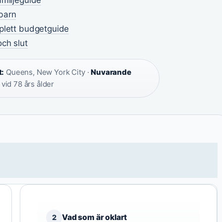
barn
mplett budgetguide
ch slut
t:
Queens, New York City ·
Nuvarande
 vid 78 års ålder
Vad som är oklart
2