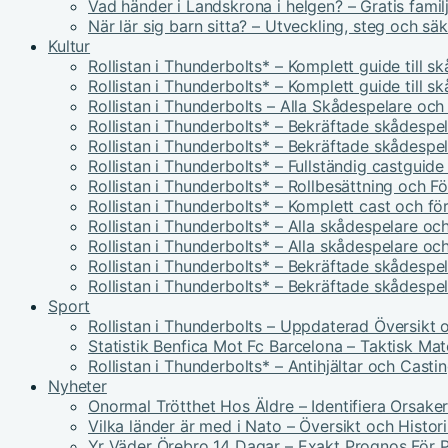
Vad händer i Landskrona i helgen? – Gratis famil
När lär sig barn sitta? – Utveckling, steg och sä
Kultur
Rollistan i Thunderbolts* – Komplett guide till s
Rollistan i Thunderbolts* – Komplett guide till s
Rollistan i Thunderbolts – Alla Skådespelare och
Rollistan i Thunderbolts* – Bekräftade skådespel
Rollistan i Thunderbolts* – Bekräftade skådespel
Rollistan i Thunderbolts* – Fullständig castguid
Rollistan i Thunderbolts* – Rollbesättning och F
Rollistan i Thunderbolts* – Komplett cast och fö
Rollistan i Thunderbolts* – Alla skådespelare och
Rollistan i Thunderbolts* – Alla skådespelare och
Rollistan i Thunderbolts* – Bekräftade skådespel
Rollistan i Thunderbolts* – Bekräftade skådespel
Sport
Rollistan i Thunderbolts – Uppdaterad Översikt 
Statistik Benfica Mot Fc Barcelona – Taktisk Ma
Rollistan i Thunderbolts* – Antihjältar och Casti
Nyheter
Onormal Trötthet Hos Äldre – Identifiera Orsake
Vilka länder är med i Nato – Översikt och Histor
Yr Väder Örebro 14 Dagar – Exakt Prognos För P