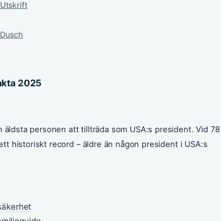
Utskrift
 Dusch
akta 2025
n äldsta personen att tillträda som USA:s president. Vid 78
 ett historiskt record – äldre än någon president i USA:s
 säkerhet
amiljeguide