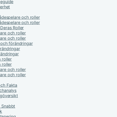
jeguide
kerhet
kådespelare och roller
kådespelare och roller
 Deras Roller
are och roller
are och roller
e och förändringar
örändringar
rändringar
 roller
 roller
are och roller
are och roller
och Fakta
tchanalys
ngöversikt
r Snabbt
ik
lanering