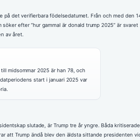
ke på det verifierbara födelsedatumet. Från och med den 1
om söker efter ”hur gammal är donald trump 2025” är svaret
en av året.
 till midsommar 2025 är han 78, och
datperiodens start i januari 2025 var
ria.
identskap slutade, är Trump tre år yngre. Båda kritiserad
ar att Trump ändå blev den äldsta sittande presidenten vi