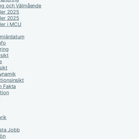
ing och Välmående
ller 2025
ller 2025
ller i MCU
remiärdatum
nfo
ring
sikt
e
sikt
Dynamik
tionsinsikt
h Fakta
tion
r
rik
sta Jobb
lön