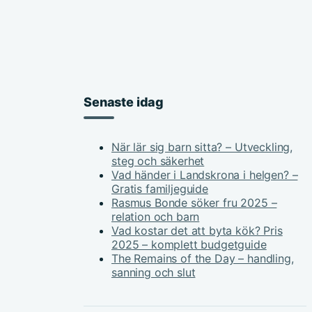
Senaste idag
När lär sig barn sitta? – Utveckling,
steg och säkerhet
Vad händer i Landskrona i helgen? –
Gratis familjeguide
Rasmus Bonde söker fru 2025 –
relation och barn
Vad kostar det att byta kök? Pris
2025 – komplett budgetguide
The Remains of the Day – handling,
sanning och slut