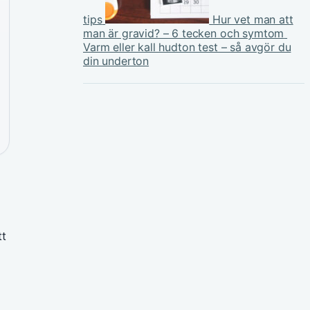
tips
Hur vet man att
man är gravid? – 6 tecken och symtom
Varm eller kall hudton test – så avgör du
din underton
tt