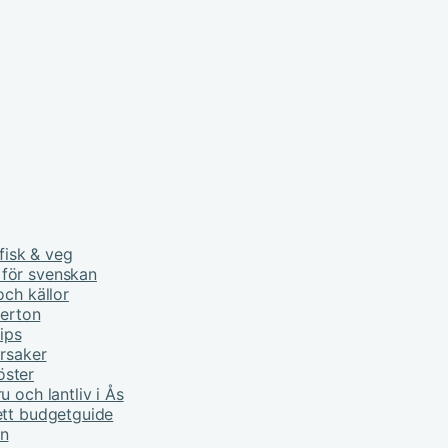
fisk & veg
 för svenskan
och källor
derton
tips
orsaker
öster
 och lantliv i Ås
ett budgetguide
rn