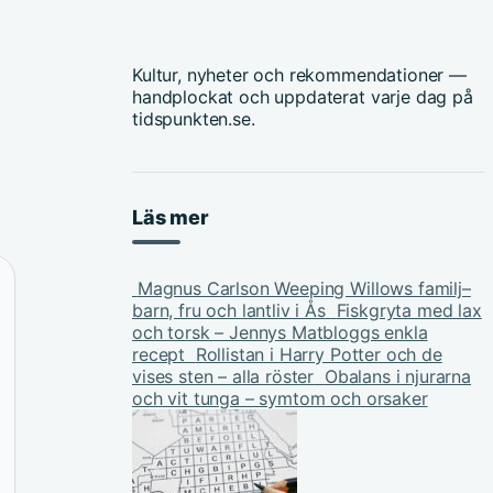
Kultur, nyheter och rekommendationer —
handplockat och uppdaterat varje dag på
tidspunkten.se.
Läs mer
Magnus Carlson Weeping Willows familj–
barn, fru och lantliv i Ås
Fiskgryta med lax
och torsk – Jennys Matbloggs enkla
recept
Rollistan i Harry Potter och de
vises sten – alla röster
Obalans i njurarna
och vit tunga – symtom och orsaker