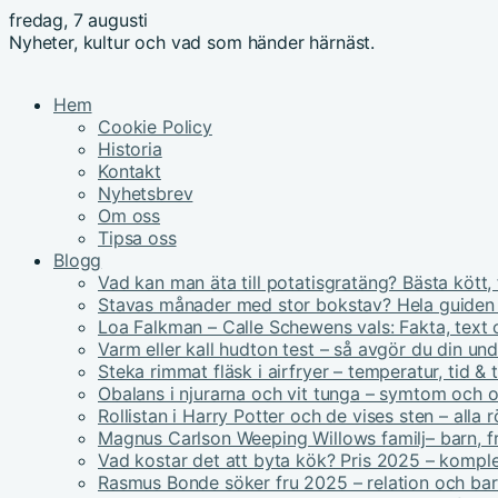
fredag, 7 augusti
Nyheter, kultur och vad som händer härnäst.
Hem
Cookie Policy
Historia
Kontakt
Nyhetsbrev
Om oss
Tipsa oss
Blogg
Vad kan man äta till potatisgratäng? Bästa kött, 
Stavas månader med stor bokstav? Hela guiden
Loa Falkman – Calle Schewens vals: Fakta, text 
Varm eller kall hudton test – så avgör du din un
Steka rimmat fläsk i airfryer – temperatur, tid & 
Obalans i njurarna och vit tunga – symtom och 
Rollistan i Harry Potter och de vises sten – alla r
Magnus Carlson Weeping Willows familj– barn, fru
Vad kostar det att byta kök? Pris 2025 – kompl
Rasmus Bonde söker fru 2025 – relation och ba