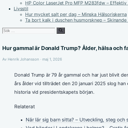
HP Color LaserJet Pro MFP M283fdw – Effektiv 
Livsstil
Hur mycket salt per dag – Minska Hälsoriskerna
Ta bort kalk i duschen husmorsknep – Skinande
Sök
efter:
Hur gammal är Donald Trump? Ålder, hälsa och f
Av Henrik Johansson · maj 1, 2026
Donald Trump är 79 år gammal och har just blivit de
års ålder vid tillträdet den 20 januari 2025 slog han
historia vid presidentskapets början.
Relaterat
När lär sig barn sitta? – Utveckling, steg och
Vad händer i Landskrona i helgen? – Gratis f