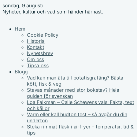
söndag, 9 augusti
Nyheter, kultur och vad som händer härnäst.
Hem
Cookie Policy
Historia
Kontakt
Nyhetsbrev
Om oss
Tipsa oss
Blogg
Vad kan man äta till potatisgratäng? Bästa
kött, fisk & veg
Stavas månader med stor bokstav? Hela
guiden för svenskan
Loa Falkman – Calle Schewens vals: Fakta, text
och källor
Varm eller kall hudton test – så avgör du din
underton
Steka rimmat fläsk i airfryer – temperatur, tid &
tips