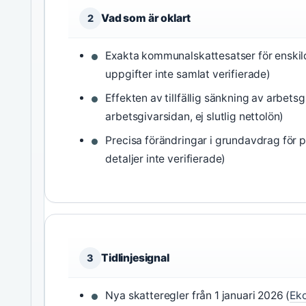
Vad som är oklart
2
Exakta kommunalskattesatser för enski
uppgifter inte samlat verifierade)
Effekten av tillfällig sänkning av arbets
arbetsgivarsidan, ej slutlig nettolön)
Precisa förändringar i grundavdrag för 
detaljer inte verifierade)
Tidlinjesignal
3
Nya skatteregler från 1 januari 2026 (
Eko