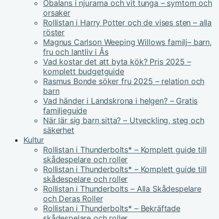
Obalans i njurarna och vit tunga – symtom och
orsaker
Rollistan i Harry Potter och de vises sten – alla
röster
Magnus Carlson Weeping Willows familj– barn,
fru och lantliv i Ås
Vad kostar det att byta kök? Pris 2025 –
komplett budgetguide
Rasmus Bonde söker fru 2025 – relation och
barn
Vad händer i Landskrona i helgen? – Gratis
familjeguide
När lär sig barn sitta? – Utveckling, steg och
säkerhet
Kultur
Rollistan i Thunderbolts* – Komplett guide till
skådespelare och roller
Rollistan i Thunderbolts* – Komplett guide till
skådespelare och roller
Rollistan i Thunderbolts – Alla Skådespelare
och Deras Roller
Rollistan i Thunderbolts* – Bekräftade
skådespelare och roller