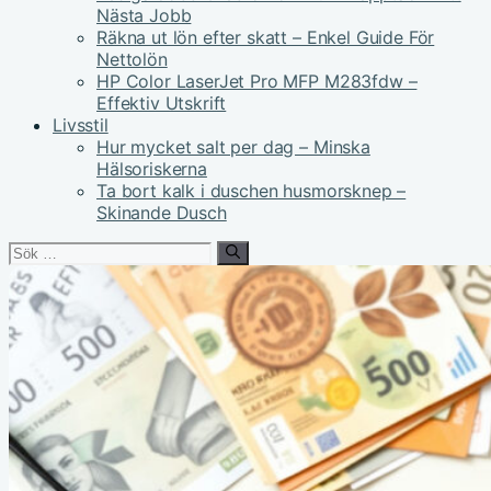
Nästa Jobb
Räkna ut lön efter skatt – Enkel Guide För
Nettolön
HP Color LaserJet Pro MFP M283fdw –
Effektiv Utskrift
Livsstil
Hur mycket salt per dag – Minska
Hälsoriskerna
Ta bort kalk i duschen husmorsknep –
Skinande Dusch
Sök
efter: