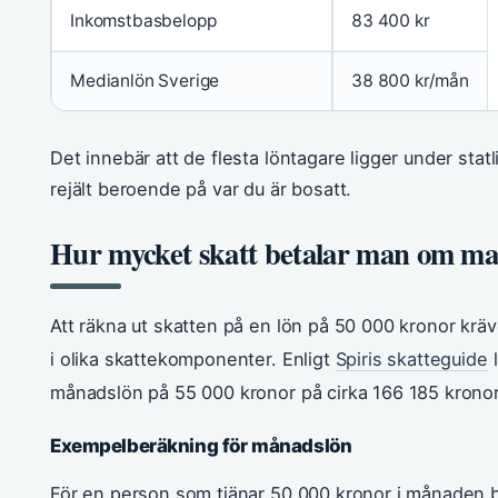
Inkomstbasbelopp
83 400 kr
Medianlön Sverige
38 800 kr/mån
Det innebär att de flesta löntagare ligger under sta
rejält beroende på var du är bosatt.
Hur mycket skatt betalar man om ma
Att räkna ut skatten på en lön på 50 000 kronor kräve
i olika skattekomponenter. Enligt
Spiris skatteguide
l
månadslön på 55 000 kronor på cirka 166 185 kronor
Exempelberäkning för månadslön
För en person som tjänar 50 000 kronor i månaden b