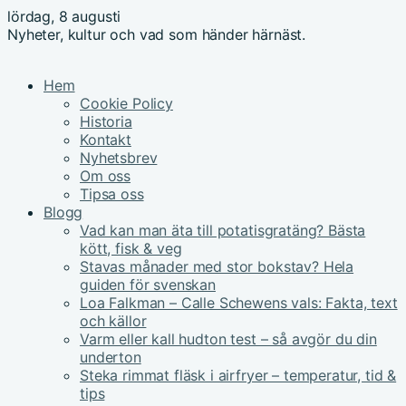
lördag, 8 augusti
Nyheter, kultur och vad som händer härnäst.
Hem
Cookie Policy
Historia
Kontakt
Nyhetsbrev
Om oss
Tipsa oss
Blogg
Vad kan man äta till potatisgratäng? Bästa
kött, fisk & veg
Stavas månader med stor bokstav? Hela
guiden för svenskan
Loa Falkman – Calle Schewens vals: Fakta, text
och källor
Varm eller kall hudton test – så avgör du din
underton
Steka rimmat fläsk i airfryer – temperatur, tid &
tips