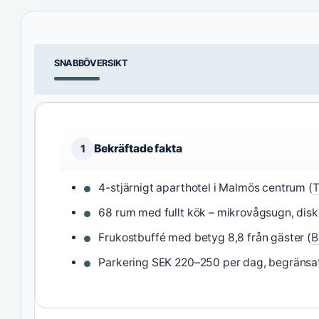
SNABBÖVERSIKT
Bekräftade fakta
1
4-stjärnigt aparthotel i Malmös centrum (
T
68 rum med fullt kök – mikrovågsugn, diskm
Frukostbuffé med betyg 8,8 från gäster (
B
Parkering SEK 220–250 per dag, begränsat