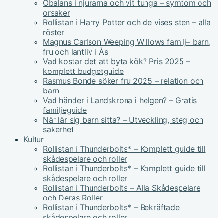
Obalans i njurarna och vit tunga – symtom och
orsaker
Rollistan i Harry Potter och de vises sten – alla
röster
Magnus Carlson Weeping Willows familj– barn,
fru och lantliv i Ås
Vad kostar det att byta kök? Pris 2025 –
komplett budgetguide
Rasmus Bonde söker fru 2025 – relation och
barn
Vad händer i Landskrona i helgen? – Gratis
familjeguide
När lär sig barn sitta? – Utveckling, steg och
säkerhet
Kultur
Rollistan i Thunderbolts* – Komplett guide till
skådespelare och roller
Rollistan i Thunderbolts* – Komplett guide till
skådespelare och roller
Rollistan i Thunderbolts – Alla Skådespelare
och Deras Roller
Rollistan i Thunderbolts* – Bekräftade
skådespelare och roller