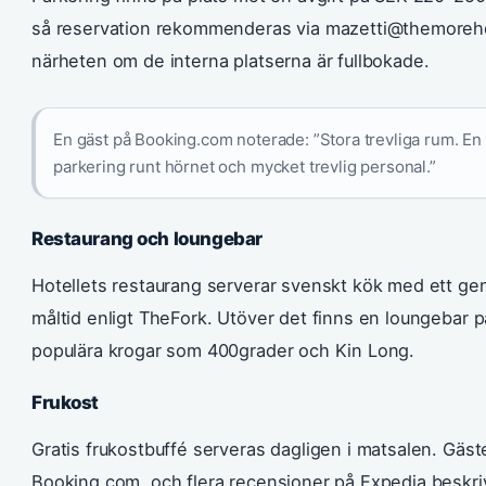
så reservation rekommenderas via mazetti@themorehot
närheten om de interna platserna är fullbokade.
En gäst på Booking.com noterade: ”Stora trevliga rum. En b
parkering runt hörnet och mycket trevlig personal.”
Restaurang och loungebar
Hotellets restaurang serverar svenskt kök med ett ge
måltid enligt TheFork. Utöver det finns en loungebar på
populära krogar som 400grader och Kin Long.
Frukost
Gratis frukostbuffé serveras dagligen i matsalen. Gäst
Booking.com, och flera recensioner på Expedia beskriv