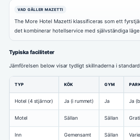
VAD GÄLLER MAZETTI
The More Hotel Mazetti klassificeras som ett fyrstjär
det kombinerar hotellservice med självständiga läge
Typiska faciliteter
Jämförelsen below visar tydligt skillnaderna i standard
TYP
KÖK
GYM
PAR
Hotel (4 stjärnor)
Ja (i rummet)
Ja
Ja (
Motel
Sällan
Sällan
Grat
Inn
Gemensamt
Sällan
Vari