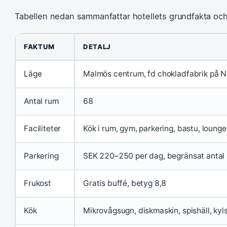
Tabellen nedan sammanfattar hotellets grundfakta och 
FAKTUM
DETALJ
Läge
Malmös centrum, fd chokladfabrik på N
Antal rum
68
Faciliteter
Kök i rum, gym, parkering, bastu, loung
Parkering
SEK 220–250 per dag, begränsat antal
Frukost
Gratis buffé, betyg 8,8
Kök
Mikrovågsugn, diskmaskin, spishäll, kyl