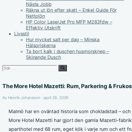
Nästa Jobb
Räkna ut lön efter skatt – Enkel Guide För
Nettolön
HP Color LaserJet Pro MFP M283fdw –
Effektiv Utskrift
Livsstil
Hur mycket salt per dag – Minska
Hälsoriskerna
Ta bort kalk i duschen husmorsknep –
Skinande Dusch
Sök
efter:
The More Hotel Mazetti: Rum, Parkering & Frukos
Av Henrik Johansson · april 29, 2026
Malmö har en oväntad historia som chokladstad – och en
More Hotel Mazetti har gjort den gamla Mazetti-fabriken 
aparthotel med 68 rum, eget kök i varje rum och ett fru