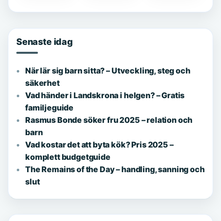
– orsaker
Sverige?
och vad du
Lönestatistik
bör veta
2024
Senaste idag
När lär sig barn sitta? – Utveckling, steg och
säkerhet
Vad händer i Landskrona i helgen? – Gratis
familjeguide
Rasmus Bonde söker fru 2025 – relation och
barn
Vad kostar det att byta kök? Pris 2025 –
komplett budgetguide
The Remains of the Day – handling, sanning och
slut