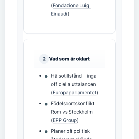
(
Fondazione Luigi
Einaudi
)
Vad som är oklart
2
Hälsotillstånd – inga
officiella uttalanden
(
Europaparlamentet
)
Födelseortskonflikt
Rom vs Stockholm
(
EPP Group
)
Planer på politisk