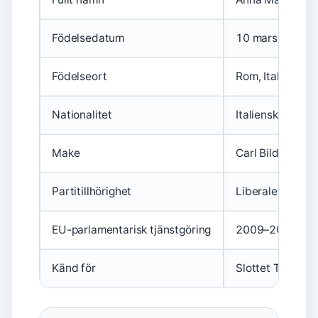
Födelsedatum
10 mars 1963
Födelseort
Rom, Italien
Nationalitet
Italiensk och sv
Make
Carl Bildt
Partitillhörighet
Liberalerna (tid
EU-parlamentarisk tjänstgöring
2009–2019
Känd för
Slottet Tabiano 