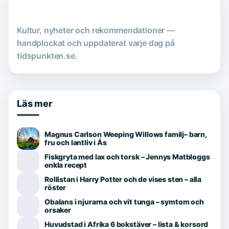
Kultur, nyheter och rekommendationer —
handplockat och uppdaterat varje dag på
tidspunkten.se.
Läs mer
Magnus Carlson Weeping Willows familj– barn,
fru och lantliv i Ås
Fiskgryta med lax och torsk – Jennys Matbloggs
enkla recept
Rollistan i Harry Potter och de vises sten – alla
röster
Obalans i njurarna och vit tunga – symtom och
orsaker
Huvudstad i Afrika 6 bokstäver – lista & korsord