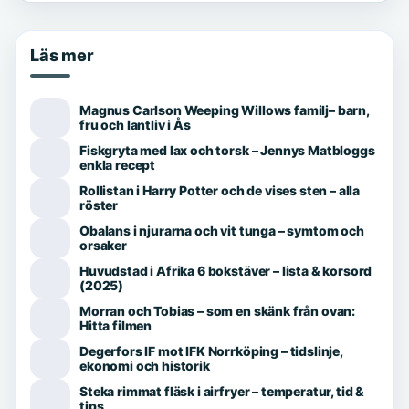
Läs mer
Magnus Carlson Weeping Willows familj– barn,
fru och lantliv i Ås
Fiskgryta med lax och torsk – Jennys Matbloggs
enkla recept
Rollistan i Harry Potter och de vises sten – alla
röster
Obalans i njurarna och vit tunga – symtom och
orsaker
Huvudstad i Afrika 6 bokstäver – lista & korsord
(2025)
Morran och Tobias – som en skänk från ovan:
Hitta filmen
Degerfors IF mot IFK Norrköping – tidslinje,
ekonomi och historik
Steka rimmat fläsk i airfryer – temperatur, tid &
tips