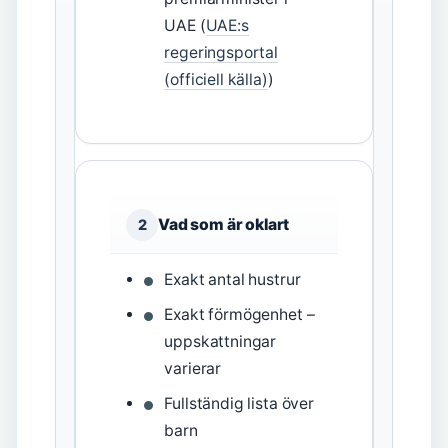
UAE (
UAE:s
regeringsportal
(officiell källa)
)
Vad som är oklart
2
Exakt antal hustrur
Exakt förmögenhet –
uppskattningar
varierar
Fullständig lista över
barn