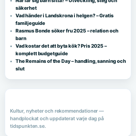
När lär sig barn sitta? – Utveckling, steg och
säkerhet
Vad händer i Landskrona i helgen? – Gratis
familjeguide
Rasmus Bonde söker fru 2025 – relation och
barn
Vad kostar det att byta kök? Pris 2025 –
komplett budgetguide
The Remains of the Day – handling, sanning och
slut
Kultur, nyheter och rekommendationer —
handplockat och uppdaterat varje dag på
tidspunkten.se.