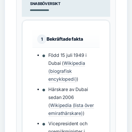
SNABBÖVERSIKT
Bekräftade fakta
1
Född 15 juli 1949 i
Dubai (
Wikipedia
(biografisk
encyklopedi)
)
Härskare av Dubai
sedan 2006
(
Wikipedia (lista över
emirathärskare)
)
Vicepresident och
premiärminister i