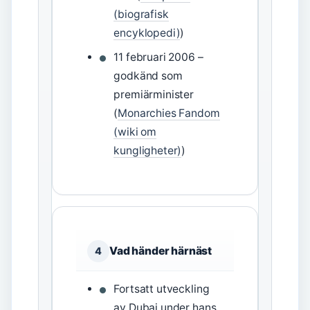
(biografisk
encyklopedi)
)
11 februari 2006 –
godkänd som
premiärminister
(
Monarchies Fandom
(wiki om
kungligheter)
)
Vad händer härnäst
4
Fortsatt utveckling
av Dubai under hans