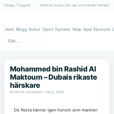
fredag, 7 augusti
Nyheter, kultur och vad som händer härnäst.
Hem
Blogg
Kultur
Sport
Nyheter
Nöje
Spel
Ekonomi
Sök
efter:
Mohammed bin Rashid Al
Maktoum – Dubais rikaste
härskare
Av Henrik Johansson · maj 5, 2026
De flesta känner igen honom som mannen