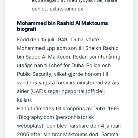
extravagant liv med lyxyachter, hästar
och ett palatskomplex.
Mohammed bin Rashid Al Maktoums
biografi
Född den 15 juli 1949 i Dubai växte
Mohammed upp som son till Sheikh Rashid
bin Saeed Al Maktoum. Redan som tonåring
utsågs han till chef för Dubai Police och
Public Security, vilket gjorde honom till
världens yngsta försvarsminister vid 22 års
ålder (
UAE:s regeringsportal (officiell
källa)
).
Han utnämndes till kronprins av Dubai 1995
(
Biography.com (personhistorisk
webbplats)
) och blev härskare den 4 januari
2006 efter sin bror Maktoums död. Samma